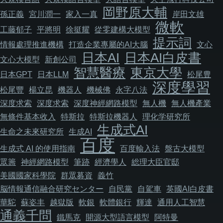
岡野原大輔
孫正義
宮川潤一
家入一真
岸田文雄
微軟
工藤郁子
平將明
徐挺耀
從零建構大模型
提示詞
情報處理推進機構
打造企業專屬的AI大腦
文心
日本AI
日本AI白皮書
文心大模型
新創公司
智慧醫療
東京大學
日本GPT
日本LLM
松尾豊
深度學習
松尾豐
楊立昆
機器人
機械佛
永字八法
深度求索
深度求索
深度神經網路模型
無人機
無人機產業
無條件基本收入
特斯拉
特斯拉機器人
理化学研究所
生成式AI
生命之未來研究所
生成AI
百度
生成式 AI 的使用指南
百度輸入法
盤古大模型
眾籌
神經網路模型
筆跡
經濟學人
総理大臣官邸
美國國家科學院
群眾募資
義竹
脳情報通信融合研究センター
自民黨
自駕車
英國AI白皮書
華駝
蘇姿丰
越獄版
軟銀
軟體銀行
輝達
通用人工智慧
通義千問
鐵馬克
開源大型語言模型
阿特曼