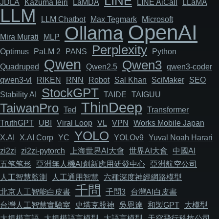
LINE
JDLA
Kazuma Ieiri
LaMDA
LINE AiCall
LLaMA
LLM
LLM Chatbot
Max Tegmark
Microsoft
OpenAI
Ollama
Mira Murati
MLP
Perplexity
Optimus
PaLM 2
PANS
Python
Qwen
Qwen3
Quadruped
Qwen2.5
qwen3-coder
qwen3-vl
RIKEN
RNN
Robot
Sal Khan
SciMaker
SEO
StockGPT
Stability AI
TAIDE
TAIGUU
ThinDeep
TaiwanPro
Ted
Transformer
TruthGPT
UBI
Viral Loop
VL
VPN
Works Mobile Japan
YOLO
X.AI
X.AI Corp
YC
YOLOv9
Yuval Noah Harari
zi2zi
zi2zi-pytorch
上海世界AI大會
世界AI大會
中國AI
五笔笔形
亞洲無人機AI創新應用研發中心
亞洲航空公司
人工智慧監測
人工通用智慧
六種深度神經網路模型
千問
北京人工智能白皮書
千問3
台灣AI白皮書
台灣人工智慧實驗室
史塔克股神
吳恩達
和製GPT
大模型
大規模言語
大規模語言模型
大語言模型
天空飛行科技公司