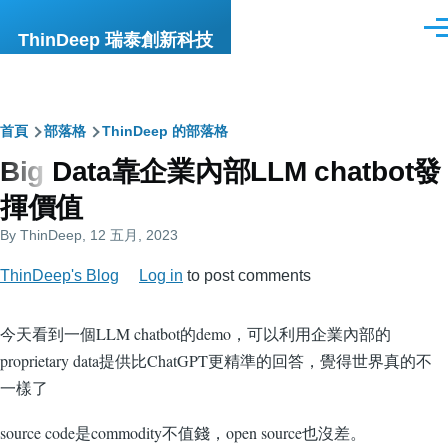
移至主內容
選
ThinDeep 瑞泰創新科技
單
導
首頁
部落格
ThinDeep 的部落格
Big Data靠企業內部LLM chatbot發
航
揮價值
連
By
ThinDeep
, 12 五月, 2023
結
ThinDeep's Blog
Log in
to post comments
今天看到一個LLM chatbot的demo，可以利用企業內部的
proprietary data提供比ChatGPT更精準的回答，覺得世界真的不
一樣了
source code是commodity不值錢，open source也沒差。