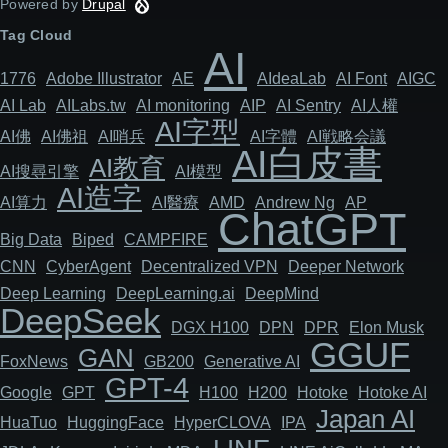
Powered by
Drupal
Tag Cloud
AI
1776
Adob​​e Illustrator
AE
AIdeaLab
AI Font
AIGC
AI Lab
AILabs.tw
AI monitoring
AIP
AI Sentry
AI人權
AI字型
AI佛
AI佛祖
AI哨兵
AI字體
AI戦略会議
AI白皮書
AI教育
AI搜尋引擎
AI模型
AI造字
AI算力
AI醫療
AMD
Andrew Ng
AP
ChatGPT
Big Data
Biped
CAMPFIRE
CNN
Cyber​​Agent
Decentralized VPN
Deeper Network
Deep Learning
DeepLearning.ai
DeepMind
DeepSeek
DGX H100
DPN
DPR
Elon Musk
GGUF
GAN
FoxNews
GB200
Generative AI
GPT-4
Google
GPT
H100
H200
Hotoke
Hotoke AI
Japan AI
HuaTuo
HuggingFace
HyperCLOVA
IPA