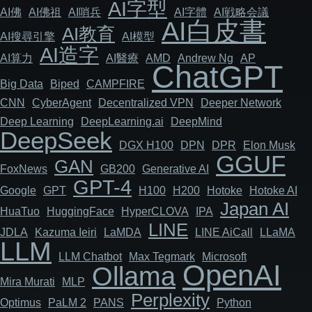
AI字型
AI佛
AI佛祖
AI哨兵
AI字體
AI戦略会議
AI白皮書
AI教育
AI搜尋引擎
AI模型
AI造字
AI算力
AI醫療
AMD
Andrew Ng
AP
ChatGPT
Big Data
Biped
CAMPFIRE
CNN
Cyber​​Agent
Decentralized VPN
Deeper Network
Deep Learning
DeepLearning.ai
DeepMind
DeepSeek
DGX H100
DPN
DPR
Elon Musk
GGUF
GAN
FoxNews
GB200
Generative AI
GPT-4
Google
GPT
H100
H200
Hotoke
Hotoke AI
Japan AI
HuaTuo
HuggingFace
HyperCLOVA
IPA
LINE
JDLA
Kazuma Ieiri
LaMDA
LINE AiCall
LLaMA
LLM
LLM Chatbot
Max Tegmark
Microsoft
OpenAI
Ollama
Mira Murati
MLP
Perplexity
Optimus
PaLM 2
PANS
Python