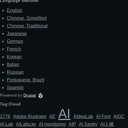
Language switcher
English
Chinese, Simplified
Chinese, Traditional
Japanese
German
French
Korean
Italian
Russian
Portuguese, Brazil
Spanish
Powered by
Drupal
Tag Cloud
AI
1776
Adob​​e Illustrator
AE
AIdeaLab
AI Font
AIGC
AI Lab
AILabs.tw
AI monitoring
AIP
AI Sentry
AI人權