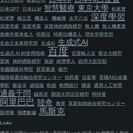
文心大模型
新創公司
智慧醫療
東京大學
日本GPT
日本LLM
松尾豊
深度學習
松尾豐
楊立昆
機器人
機械佛
永字八法
深度求索
深度求索
深度神經網路模型
無人機
無人機產業
無條件基本收入
特斯拉
特斯拉機器人
理化学研究所
生成式AI
生命之未來研究所
生成AI
百度
生成式 AI 的使用指南
百度輸入法
盤古大模型
眾籌
神經網路模型
筆跡
經濟學人
総理大臣官邸
美國國家科學院
群眾募資
義竹
脳情報通信融合研究センター
自民黨
自駕車
英國AI白皮書
華駝
蘇姿丰
越獄版
軟銀
軟體銀行
輝達
通用人工智慧
通義千問
鐵馬克
開源大型語言模型
阿特曼
阿里巴巴
陸奇
雅虎
革新知能統合研究センター
馬斯克
顏擇雅
飛槳數據
Links
機器人叫獸Youtube頻道
|
暴龍隊Youtube頻道
|
台灣機器人學校