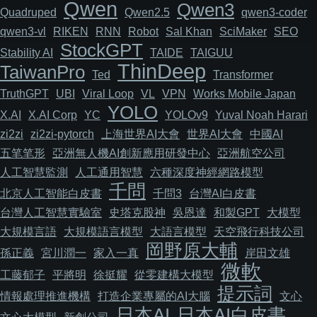
Qwen
Qwen3
Quadruped
Qwen2.5
qwen3-coder
qwen3-vl
RIKEN
RNN
Robot
Sal Khan
SciMaker
SEO
StockGPT
Stability AI
TAIDE
TAIGUU
ThinDeep
TaiwanPro
Ted
Transformer
TruthGPT
UBI
Viral Loop
VL
VPN
Works Mobile Japan
YOLO
X.AI
X.AI Corp
YC
YOLOv9
Yuval Noah Harari
zi2zi
zi2zi-pytorch
上海世界AI大會
世界AI大會
中國AI
五笔笔形
亞洲無人機AI創新應用研發中心
亞洲航空公司
人工智慧監測
人工通用智慧
六種深度神經網路模型
千問
北京人工智能白皮書
千問3
台灣AI白皮書
台灣人工智慧實驗室
史塔克股神
吳恩達
和製GPT
大模型
大規模言語
大規模語言模型
大語言模型
天空飛行科技公司
岡野原大輔
孫正義
宮川潤一
家入一真
岸田文雄
微軟
工藤郁子
平將明
徐挺耀
從零建構大模型
提示詞
情報處理推進機構
打造企業專屬的AI大腦
文心
日本AI
日本AI白皮書