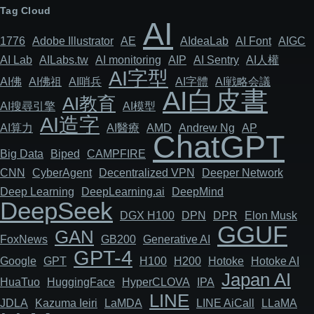
Tag Cloud
AI
1776
Adob​​e Illustrator
AE
AIdeaLab
AI Font
AIGC
AI Lab
AILabs.tw
AI monitoring
AIP
AI Sentry
AI人權
AI字型
AI佛
AI佛祖
AI哨兵
AI字體
AI戦略会議
AI白皮書
AI教育
AI搜尋引擎
AI模型
AI造字
AI算力
AI醫療
AMD
Andrew Ng
AP
ChatGPT
Big Data
Biped
CAMPFIRE
CNN
Cyber​​Agent
Decentralized VPN
Deeper Network
Deep Learning
DeepLearning.ai
DeepMind
DeepSeek
DGX H100
DPN
DPR
Elon Musk
GGUF
GAN
FoxNews
GB200
Generative AI
GPT-4
Google
GPT
H100
H200
Hotoke
Hotoke AI
Japan AI
HuaTuo
HuggingFace
HyperCLOVA
IPA
LINE
JDLA
Kazuma Ieiri
LaMDA
LINE AiCall
LLaMA