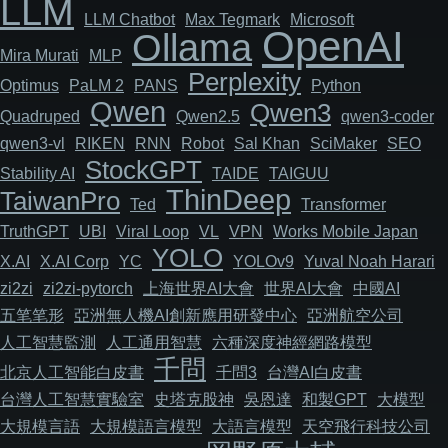
LLM
LLM Chatbot
Max Tegmark
Microsoft
OpenAI
Ollama
Mira Murati
MLP
Perplexity
Optimus
PaLM 2
PANS
Python
Qwen
Qwen3
Quadruped
Qwen2.5
qwen3-coder
qwen3-vl
RIKEN
RNN
Robot
Sal Khan
SciMaker
SEO
StockGPT
Stability AI
TAIDE
TAIGUU
ThinDeep
TaiwanPro
Ted
Transformer
TruthGPT
UBI
Viral Loop
VL
VPN
Works Mobile Japan
YOLO
X.AI
X.AI Corp
YC
YOLOv9
Yuval Noah Harari
zi2zi
zi2zi-pytorch
上海世界AI大會
世界AI大會
中國AI
五笔笔形
亞洲無人機AI創新應用研發中心
亞洲航空公司
人工智慧監測
人工通用智慧
六種深度神經網路模型
千問
北京人工智能白皮書
千問3
台灣AI白皮書
台灣人工智慧實驗室
史塔克股神
吳恩達
和製GPT
大模型
大規模言語
大規模語言模型
大語言模型
天空飛行科技公司