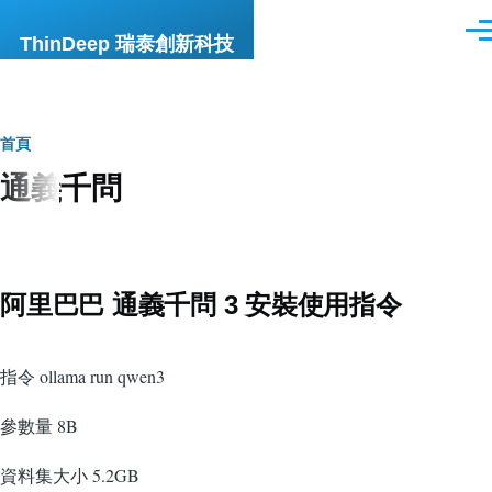
移至主內容
選
ThinDeep 瑞泰創新科技
單
導
首頁
通義千問
航
連
結
阿里巴巴 通義千問 3 安裝使用指令
指令 ollama run qwen3
參數量 8B
資料集大小 5.2GB