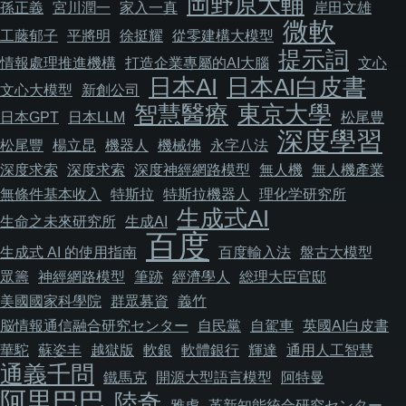
岡野原大輔
孫正義
宮川潤一
家入一真
岸田文雄
微軟
工藤郁子
平將明
徐挺耀
從零建構大模型
提示詞
情報處理推進機構
打造企業專屬的AI大腦
文心
日本AI
日本AI白皮書
文心大模型
新創公司
智慧醫療
東京大學
日本GPT
日本LLM
松尾豊
深度學習
松尾豐
楊立昆
機器人
機械佛
永字八法
深度求索
深度求索
深度神經網路模型
無人機
無人機產業
無條件基本收入
特斯拉
特斯拉機器人
理化学研究所
生成式AI
生命之未來研究所
生成AI
百度
生成式 AI 的使用指南
百度輸入法
盤古大模型
眾籌
神經網路模型
筆跡
經濟學人
総理大臣官邸
美國國家科學院
群眾募資
義竹
脳情報通信融合研究センター
自民黨
自駕車
英國AI白皮書
華駝
蘇姿丰
越獄版
軟銀
軟體銀行
輝達
通用人工智慧
通義千問
鐵馬克
開源大型語言模型
阿特曼
阿里巴巴
陸奇
雅虎
革新知能統合研究センター