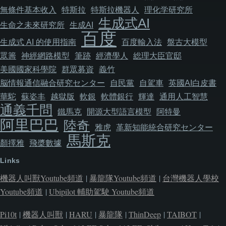
無條件基本收入
特斯拉
特斯拉機器人
理化学研究所
生成式AI
生命之未來研究所
生成AI
百度
生成式 AI 的使用指南
百度輸入法
盤古大模型
眾籌
神經網路模型
筆跡
經濟學人
総理大臣官邸
美國國家科學院
群眾募資
義竹
脳情報通信融合研究センター
自民黨
自駕車
英國AI白皮書
華駝
蘇姿丰
越獄版
軟銀
軟體銀行
輝達
通用人工智慧
通義千問
鐵馬克
開源大型語言模型
阿特曼
阿里巴巴
陸奇
雅虎
革新知能統合研究センター
馬斯克
顏擇雅
飛槳數據
Links
機器人叫獸Youtube頻道
|
暴龍隊Youtube頻道
|
台灣機器人學校
Youtube頻道
|
Ubipilot 輔助駕駛 Youtube頻道
Pi10t
|
機器人叫獸
|
HARU
|
暴龍隊
|
ThinDeep
|
TAIBOT
|