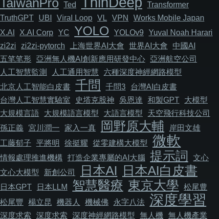
ThinDeep
TaiwanPro
Ted
Transformer
TruthGPT
UBI
Viral Loop
VL
VPN
Works Mobile Japan
YOLO
X.AI
X.AI Corp
YC
YOLOv9
Yuval Noah Harari
zi2zi
zi2zi-pytorch
上海世界AI大會
世界AI大會
中國AI
五笔笔形
亞洲無人機AI創新應用研發中心
亞洲航空公司
人工智慧監測
人工通用智慧
六種深度神經網路模型
千問
北京人工智能白皮書
千問3
台灣AI白皮書
台灣人工智慧實驗室
史塔克股神
吳恩達
和製GPT
大模型
大規模言語
大規模語言模型
大語言模型
天空飛行科技公司
岡野原大輔
孫正義
宮川潤一
家入一真
岸田文雄
微軟
工藤郁子
平將明
徐挺耀
從零建構大模型
提示詞
情報處理推進機構
打造企業專屬的AI大腦
文心
日本AI
日本AI白皮書
文心大模型
新創公司
智慧醫療
東京大學
日本GPT
日本LLM
松尾豊
深度學習
松尾豐
楊立昆
機器人
機械佛
永字八法
深度求索
深度求索
深度神經網路模型
無人機
無人機產業