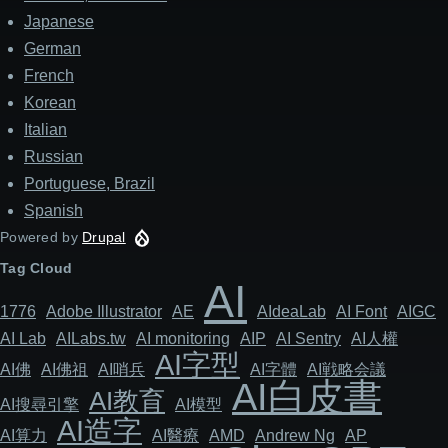
Japanese
German
French
Korean
Italian
Russian
Portuguese, Brazil
Spanish
Powered by
Drupal
Tag Cloud
AI
1776
Adob​​e Illustrator
AE
AIdeaLab
AI Font
AIGC
AI Lab
AILabs.tw
AI monitoring
AIP
AI Sentry
AI人權
AI字型
AI佛
AI佛祖
AI哨兵
AI字體
AI戦略会議
AI白皮書
AI教育
AI搜尋引擎
AI模型
AI造字
AI算力
AI醫療
AMD
Andrew Ng
AP