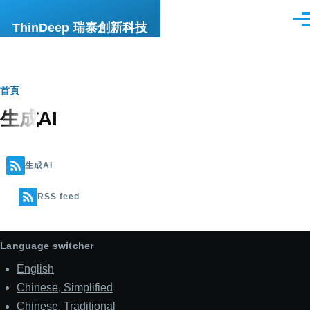
移至主內容
選
ThinDeep 瑞泰創新科技
單
導
首頁
生成AI
航
連
結
生成AI
RSS feed
Language switcher
English
Chinese, Simplified
Chinese, Traditional