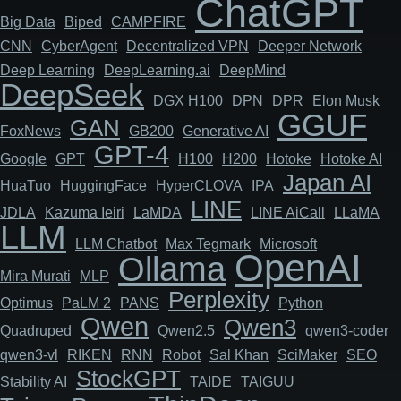
ChatGPT
Big Data
Biped
CAMPFIRE
CNN
Cyber​​Agent
Decentralized VPN
Deeper Network
Deep Learning
DeepLearning.ai
DeepMind
DeepSeek
DGX H100
DPN
DPR
Elon Musk
GGUF
GAN
FoxNews
GB200
Generative AI
GPT-4
Google
GPT
H100
H200
Hotoke
Hotoke AI
Japan AI
HuaTuo
HuggingFace
HyperCLOVA
IPA
LINE
JDLA
Kazuma Ieiri
LaMDA
LINE AiCall
LLaMA
LLM
LLM Chatbot
Max Tegmark
Microsoft
OpenAI
Ollama
Mira Murati
MLP
Perplexity
Optimus
PaLM 2
PANS
Python
Qwen
Qwen3
Quadruped
Qwen2.5
qwen3-coder
qwen3-vl
RIKEN
RNN
Robot
Sal Khan
SciMaker
SEO
StockGPT
Stability AI
TAIDE
TAIGUU