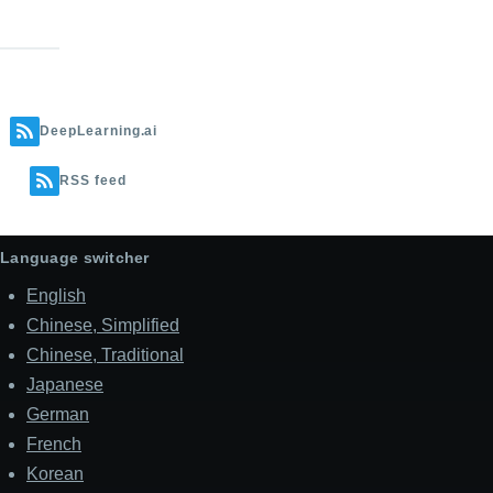
DeepLearning.ai
RSS feed
Language switcher
English
Chinese, Simplified
Chinese, Traditional
Japanese
German
French
Korean