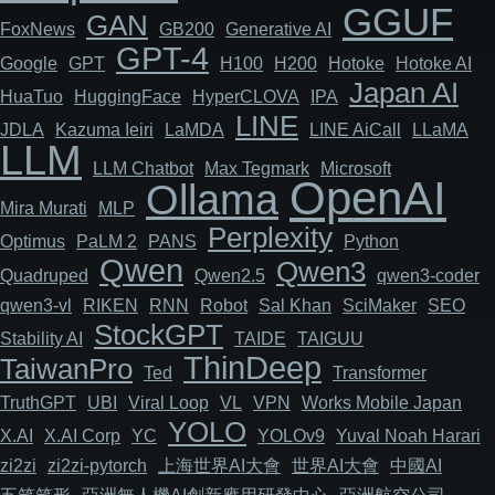
GGUF
GAN
FoxNews
GB200
Generative AI
GPT-4
Google
GPT
H100
H200
Hotoke
Hotoke AI
Japan AI
HuaTuo
HuggingFace
HyperCLOVA
IPA
LINE
JDLA
Kazuma Ieiri
LaMDA
LINE AiCall
LLaMA
LLM
LLM Chatbot
Max Tegmark
Microsoft
OpenAI
Ollama
Mira Murati
MLP
Perplexity
Optimus
PaLM 2
PANS
Python
Qwen
Qwen3
Quadruped
Qwen2.5
qwen3-coder
qwen3-vl
RIKEN
RNN
Robot
Sal Khan
SciMaker
SEO
StockGPT
Stability AI
TAIDE
TAIGUU
ThinDeep
TaiwanPro
Ted
Transformer
TruthGPT
UBI
Viral Loop
VL
VPN
Works Mobile Japan
YOLO
X.AI
X.AI Corp
YC
YOLOv9
Yuval Noah Harari
zi2zi
zi2zi-pytorch
上海世界AI大會
世界AI大會
中國AI