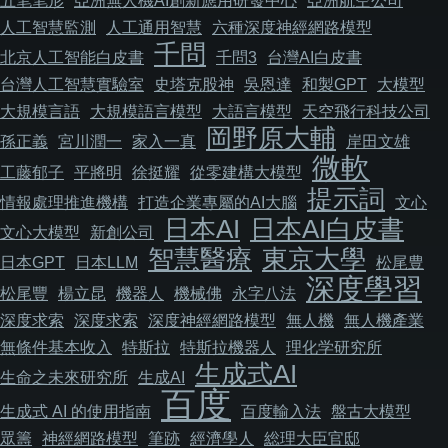
五笔笔形
亞洲無人機AI創新應用研發中心
亞洲航空公司
人工智慧監測
人工通用智慧
六種深度神經網路模型
千問
北京人工智能白皮書
千問3
台灣AI白皮書
台灣人工智慧實驗室
史塔克股神
吳恩達
和製GPT
大模型
大規模言語
大規模語言模型
大語言模型
天空飛行科技公司
岡野原大輔
孫正義
宮川潤一
家入一真
岸田文雄
微軟
工藤郁子
平將明
徐挺耀
從零建構大模型
提示詞
情報處理推進機構
打造企業專屬的AI大腦
文心
日本AI
日本AI白皮書
文心大模型
新創公司
智慧醫療
東京大學
日本GPT
日本LLM
松尾豊
深度學習
松尾豐
楊立昆
機器人
機械佛
永字八法
深度求索
深度求索
深度神經網路模型
無人機
無人機產業
無條件基本收入
特斯拉
特斯拉機器人
理化学研究所
生成式AI
生命之未來研究所
生成AI
百度
生成式 AI 的使用指南
百度輸入法
盤古大模型
眾籌
神經網路模型
筆跡
經濟學人
総理大臣官邸