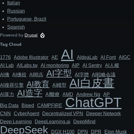
Italian
Russian
Portuguese, Brazil
Spanish
Powered by
Drupal
Tag Cloud
AI
1776
Adob​​e Illustrator
AE
AIdeaLab
AI Font
AIGC
AI Lab
AILabs.tw
AI monitoring
AIP
AI Sentry
AI人權
AI字型
AI佛
AI佛祖
AI哨兵
AI字體
AI戦略会議
AI白皮書
AI教育
AI搜尋引擎
AI模型
AI造字
AI算力
AI醫療
AMD
Andrew Ng
AP
ChatGPT
Big Data
Biped
CAMPFIRE
CNN
Cyber​​Agent
Decentralized VPN
Deeper Network
Deep Learning
DeepLearning.ai
DeepMind
DeepSeek
DGX H100
DPN
DPR
Elon Musk