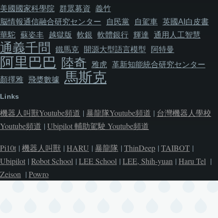
美國國家科學院
群眾募資
義竹
脳情報通信融合研究センター
自民黨
自駕車
英國AI白皮書
華駝
蘇姿丰
越獄版
軟銀
軟體銀行
輝達
通用人工智慧
通義千問
鐵馬克
開源大型語言模型
阿特曼
阿里巴巴
陸奇
雅虎
革新知能統合研究センター
馬斯克
顏擇雅
飛槳數據
Links
機器人叫獸Youtube頻道
|
暴龍隊Youtube頻道
|
台灣機器人學校
Youtube頻道
|
Ubipilot 輔助駕駛 Youtube頻道
Pi10t
|
機器人叫獸
|
HARU
|
暴龍隊
|
ThinDeep
|
TAIBOT
|
Ubipilot
|
Robot School
|
LEE School
|
LEE, Shih-yuan
|
Haru Tel
|
Zeison
|
Powro