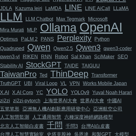
LINE
JDLA
Kazuma Ieiri
LaMDA
LINE AiCall
LLaMA
LLM
LLM Chatbot
Max Tegmark
Microsoft
OpenAI
Ollama
Mira Murati
MLP
Perplexity
Optimus
PaLM 2
PANS
Python
Qwen
Qwen3
Quadruped
Qwen2.5
qwen3-coder
qwen3-vl
RIKEN
RNN
Robot
Sal Khan
SciMaker
SEO
StockGPT
Stability AI
TAIDE
TAIGUU
ThinDeep
TaiwanPro
Ted
Transformer
TruthGPT
UBI
Viral Loop
VL
VPN
Works Mobile Japan
YOLO
X.AI
X.AI Corp
YC
YOLOv9
Yuval Noah Harari
zi2zi
zi2zi-pytorch
上海世界AI大會
世界AI大會
中國AI
五笔笔形
亞洲無人機AI創新應用研發中心
亞洲航空公司
人工智慧監測
人工通用智慧
六種深度神經網路模型
千問
北京人工智能白皮書
千問3
台灣AI白皮書
台灣人工智慧實驗室
史塔克股神
吳恩達
和製GPT
大模型