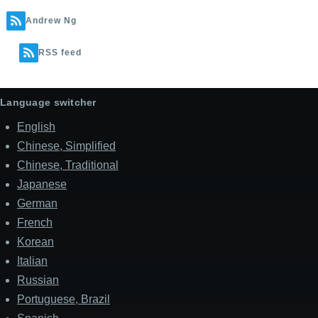
Andrew Ng
RSS feed
Language switcher
English
Chinese, Simplified
Chinese, Traditional
Japanese
German
French
Korean
Italian
Russian
Portuguese, Brazil