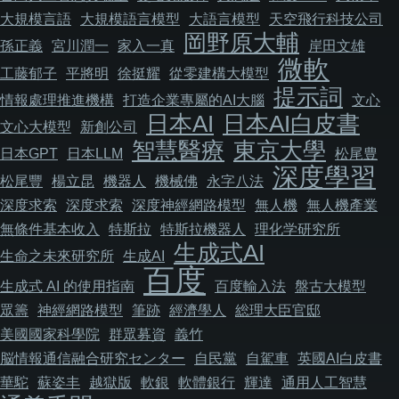
大規模言語
大規模語言模型
大語言模型
天空飛行科技公司
岡野原大輔
孫正義
宮川潤一
家入一真
岸田文雄
微軟
工藤郁子
平將明
徐挺耀
從零建構大模型
提示詞
情報處理推進機構
打造企業專屬的AI大腦
文心
日本AI
日本AI白皮書
文心大模型
新創公司
智慧醫療
東京大學
日本GPT
日本LLM
松尾豊
深度學習
松尾豐
楊立昆
機器人
機械佛
永字八法
深度求索
深度求索
深度神經網路模型
無人機
無人機產業
無條件基本收入
特斯拉
特斯拉機器人
理化学研究所
生成式AI
生命之未來研究所
生成AI
百度
生成式 AI 的使用指南
百度輸入法
盤古大模型
眾籌
神經網路模型
筆跡
經濟學人
総理大臣官邸
美國國家科學院
群眾募資
義竹
脳情報通信融合研究センター
自民黨
自駕車
英國AI白皮書
華駝
蘇姿丰
越獄版
軟銀
軟體銀行
輝達
通用人工智慧