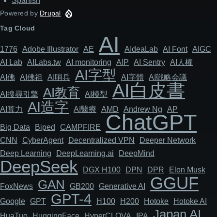
Spanish
Powered by
Drupal
Tag Cloud
AI
1776
Adob​​e Illustrator
AE
AIdeaLab
AI Font
AIGC
AI Lab
AILabs.tw
AI monitoring
AIP
AI Sentry
AI人權
AI字型
AI佛
AI佛祖
AI哨兵
AI字體
AI戦略会議
AI白皮書
AI教育
AI搜尋引擎
AI模型
AI造字
AI算力
AI醫療
AMD
Andrew Ng
AP
ChatGPT
Big Data
Biped
CAMPFIRE
CNN
Cyber​​Agent
Decentralized VPN
Deeper Network
Deep Learning
DeepLearning.ai
DeepMind
DeepSeek
DGX H100
DPN
DPR
Elon Musk
GGUF
GAN
FoxNews
GB200
Generative AI
GPT-4
Google
GPT
H100
H200
Hotoke
Hotoke AI
Japan AI
HuaTuo
HuggingFace
HyperCLOVA
IPA