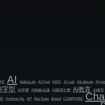
AI
AE
AIdeaLab
AI Font
AIGC
AI Lab
AILabs.tw
AI mo
AI字型
AI教育
AI字體
AI戦略会議
AI搜尋引擎
AI模型
Cha
MD
Andrew Ng
AP
Big Data
Biped
CAMPFIRE