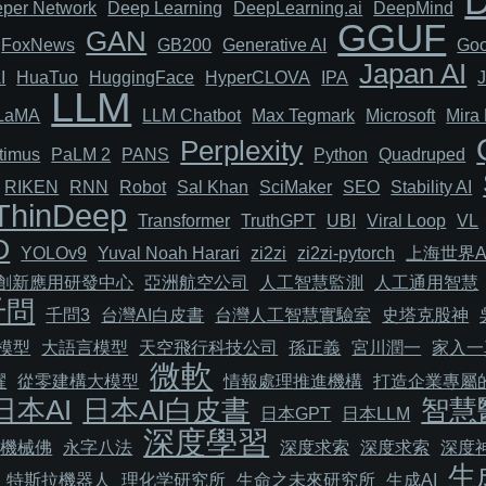
per Network
Deep Learning
DeepLearning.ai
DeepMind
GGUF
GAN
FoxNews
GB200
Generative AI
Goo
Japan AI
I
HuaTuo
HuggingFace
HyperCLOVA
IPA
LLM
LaMA
LLM Chatbot
Max Tegmark
Microsoft
Mira 
Perplexity
timus
PaLM 2
PANS
Python
Quadruped
RIKEN
RNN
Robot
Sal Khan
SciMaker
SEO
Stability AI
ThinDeep
Transformer
TruthGPT
UBI
Viral Loop
VL
O
YOLOv9
Yuval Noah Harari
zi2zi
zi2zi-pytorch
上海世界A
I創新應用研發中心
亞洲航空公司
人工智慧監測
人工通用智慧
千問
千問3
台灣AI白皮書
台灣人工智慧實驗室
史塔克股神
模型
大語言模型
天空飛行科技公司
孫正義
宮川潤一
家入一
微軟
耀
從零建構大模型
情報處理推進機構
打造企業專屬的
日本AI
日本AI白皮書
智慧
日本GPT
日本LLM
深度學習
機械佛
永字八法
深度求索
深度求索
深度
生
特斯拉機器人
理化学研究所
生命之未來研究所
生成AI