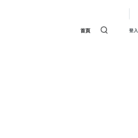
使
用
首頁
登入
主
者
導
覽
帳
號
選
單