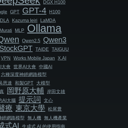
DeepSeek
DGX H100
GPT-4
gle
GPT
H100
JDLA
Kazuma Ieiri
LaMDA
Ollama
Murati
MLP
Qwen
Qwen3
Qwen2.5
StockGPT
TAIDE
TAIGUU
VPN
Works Mobile Japan
X.AI
I大會
世界AI大會
中國AI
六種深度神經網路模型
吳恩達
和製GPT
大模型
岡野原大輔
真
岸田文雄
提示詞
AI大腦
文心
醫療
東京大學
松尾豊
神經網路模型
無人機
無人機產業
成式AI
生成式 AI 的使用指南