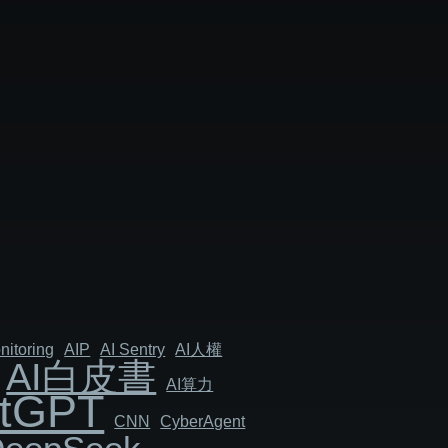
nitoring
AIP
AI Sentry
AI人權
AI白皮書
AI算力
tGPT
CNN
Cyber​​Agent