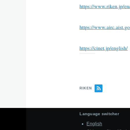
https://www.riken.jp/en/
https://www.airc.aist.go
https://cinet.jp/english/
RIKEN
Language switcher
English