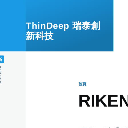
移至主內容
ThinDeep 瑞泰創
新科技
feed
首頁
導
RIKE
航
連