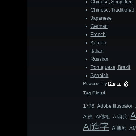
Chinese, Simplified
Chinese, Traditional
Japanese
German
French
Korean
Italian
Russian
Portuguese, Brazil
Spanish
Powered by
Drupal
Tag Cloud
1776
Adob​​e Illustrator
AI佛
AI佛祖
AI哨兵
AI造字
AI醫療
A