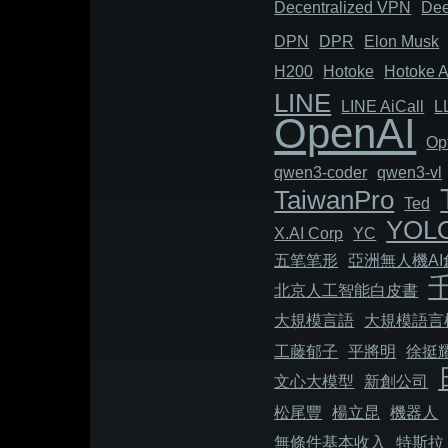
Decentralized VPN
Dee
DPN
DPR
Elon Musk
H200
Hotoke
Hotoke A
LINE
LINE AiCall
L
OpenAI
Op
qwen3-coder
qwen3-vl
TaiwanPro
Ted
YOL
X.AI Corp
YC
五笔笔形
亞洲無人機A
北京人工智能白皮書
大規模言語
大規模語言
工藤郁子
平將明
徐挺
文心大模型
新創公司
松尾豐
楊立昆
機器人
無條件基本收入
特斯拉