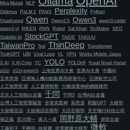
OpenAI
Ollama
Mira Murati
MLP
Perplexity
Optimus
PaLM 2
PANS
Python
Qwen
Qwen3
Quadruped
Qwen2.5
qwen3-coder
qwen3-vl
RIKEN
RNN
Robot
Sal Khan
SciMaker
SEO
StockGPT
Stability AI
TAIDE
TAIGUU
ThinDeep
TaiwanPro
Ted
Transformer
TruthGPT
UBI
Viral Loop
VL
VPN
Works Mobile Japan
YOLO
X.AI
X.AI Corp
YC
YOLOv9
Yuval Noah Harari
zi2zi
zi2zi-pytorch
上海世界AI大會
世界AI大會
中國AI
五笔笔形
亞洲無人機AI創新應用研發中心
亞洲航空公司
人工智慧監測
人工通用智慧
六種深度神經網路模型
千問
北京人工智能白皮書
千問3
台灣AI白皮書
台灣人工智慧實驗室
史塔克股神
吳恩達
和製GPT
大模型
大規模言語
大規模語言模型
大語言模型
天空飛行科技公司
岡野原大輔
孫正義
宮川潤一
家入一真
岸田文雄
微軟
工藤郁子
平將明
徐挺耀
從零建構大模型