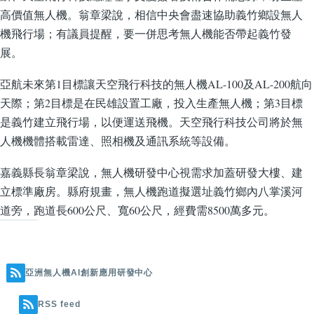
高價值無人機。翁章梁說，相信中央會盡速協助義竹鄉設無人
機飛行場；有議員提醒，要一併思考無人機能否帶起義竹發
展。
亞航未來第1目標讓天空飛行科技的無人機AL-100及AL-200航向
天際；第2目標是在民雄設置工廠，投入生產無人機；第3目標
是義竹建立飛行場，以便運送飛機。天空飛行科技公司將於無
人機機體搭載雷達、照相機及通訊系統等設備。
嘉義縣長翁章梁說，無人機研發中心視需求加蓋研發大樓、建
立標準廠房。縣府規畫，無人機跑道擬選址義竹鄉內八掌溪河
道旁，跑道長600公尺、寬60公尺，經費需8500萬多元。
亞洲無人機AI創新應用研發中心
RSS feed