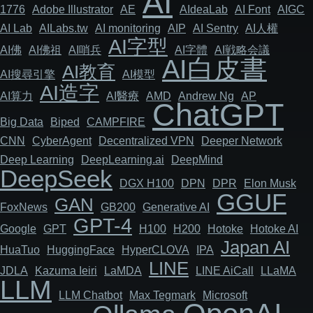
AI
1776
Adob​​e Illustrator
AE
AIdeaLab
AI Font
AIGC
AI Lab
AILabs.tw
AI monitoring
AIP
AI Sentry
AI人權
AI字型
AI佛
AI佛祖
AI哨兵
AI字體
AI戦略会議
AI白皮書
AI教育
AI搜尋引擎
AI模型
AI造字
AI算力
AI醫療
AMD
Andrew Ng
AP
ChatGPT
Big Data
Biped
CAMPFIRE
CNN
Cyber​​Agent
Decentralized VPN
Deeper Network
Deep Learning
DeepLearning.ai
DeepMind
DeepSeek
DGX H100
DPN
DPR
Elon Musk
GGUF
GAN
FoxNews
GB200
Generative AI
GPT-4
Google
GPT
H100
H200
Hotoke
Hotoke AI
Japan AI
HuaTuo
HuggingFace
HyperCLOVA
IPA
LINE
JDLA
Kazuma Ieiri
LaMDA
LINE AiCall
LLaMA
LLM
LLM Chatbot
Max Tegmark
Microsoft