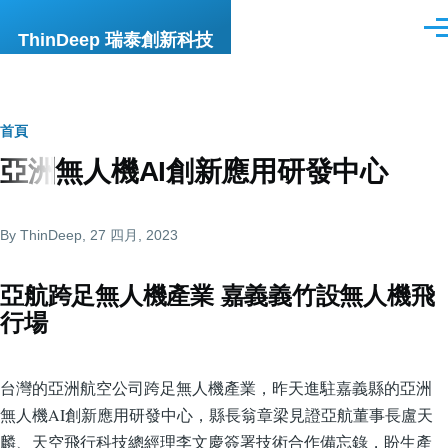
移至主內容
選
ThinDeep 瑞泰創新科技
單
導
首頁
亞洲無人機AI創新應用研發中心
航
連
By
ThinDeep
, 27 四月, 2023
結
亞航跨足無人機產業 嘉義義竹設無人機飛
行場
台灣的亞洲航空公司跨足無人機產業，昨天進駐嘉義縣的亞洲
無人機AI創新應用研發中心，縣長翁章梁見證亞航董事長盧天
麟、天空飛行科技總經理李文慶簽署技術合作備忘錄，盼生產