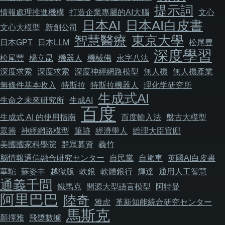
提示詞
情報處理推進機構
打造企業專屬的AI大腦
文心
日本AI
日本AI白皮書
文心大模型
新創公司
智慧醫療
東京大學
日本GPT
日本LLM
松尾豊
深度學習
松尾豐
楊立昆
機器人
機械佛
永字八法
深度求索
深度求索
深度神經網路模型
無人機
無人機產業
無條件基本收入
特斯拉
特斯拉機器人
理化学研究所
生成式AI
生命之未來研究所
生成AI
百度
生成式 AI 的使用指南
百度輸入法
盤古大模型
眾籌
神經網路模型
筆跡
經濟學人
総理大臣官邸
美國國家科學院
群眾募資
義竹
脳情報通信融合研究センター
自民黨
自駕車
英國AI白皮書
華駝
蘇姿丰
越獄版
軟銀
軟體銀行
輝達
通用人工智慧
通義千問
鐵馬克
開源大型語言模型
阿特曼
阿里巴巴
陸奇
雅虎
革新知能統合研究センター
馬斯克
顏擇雅
飛槳數據