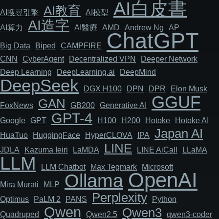
AI白皮書
AI教育
AI搜尋引擎
AI模型
AI造字
AI算力
AI醫療
AMD
Andrew Ng
AP
ChatGPT
Big Data
Biped
CAMPFIRE
CNN
Cyber​​Agent
Decentralized VPN
Deeper Network
Deep Learning
DeepLearning.ai
DeepMind
DeepSeek
DGX H100
DPN
DPR
Elon Musk
GGUF
GAN
FoxNews
GB200
Generative AI
GPT-4
Google
GPT
H100
H200
Hotoke
Hotoke AI
Japan AI
HuaTuo
HuggingFace
HyperCLOVA
IPA
LINE
JDLA
Kazuma Ieiri
LaMDA
LINE AiCall
LLaMA
LLM
LLM Chatbot
Max Tegmark
Microsoft
OpenAI
Ollama
Mira Murati
MLP
Perplexity
Optimus
PaLM 2
PANS
Python
Qwen
Qwen3
Quadruped
Qwen2.5
qwen3-coder