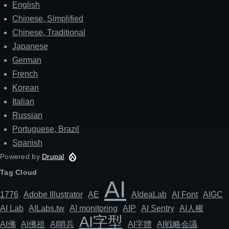
English
Chinese, Simplified
Chinese, Traditional
Japanese
German
French
Korean
Italian
Russian
Portuguese, Brazil
Spanish
Powered by
Drupal
Tag Cloud
AI
1776
Adob​​e Illustrator
AE
AIdeaLab
AI Font
AIGC
AI Lab
AILabs.tw
AI monitoring
AIP
AI Sentry
AI人權
AI字型
AI佛
AI佛祖
AI哨兵
AI字體
AI戦略会議