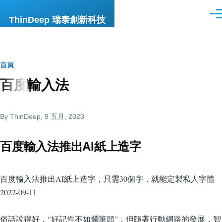
移至主內容
選
ThinDeep 瑞泰創新科技
單
導
首頁
百度輸入法
航
連
By
ThinDeep
, 9 五月, 2023
結
百度輸入法推出AI紙上造字
百度輸入法推出AI紙上造字，只需30個字，就能定製私人字體
2022-09-11
俗話說得好，“好記性不如爛筆頭”，但隨著行動網路的發展，智