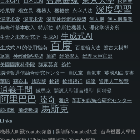
智慧醫療
東京大學
日本GPT
日本LLM
松尾豊
深度學習
松尾豐
楊立昆
機器人
機械佛
永字八法
深度求索
深度求索
深度神經網路模型
無人機
無人機產業
無條件基本收入
特斯拉
特斯拉機器人
理化学研究所
生成式AI
生命之未來研究所
生成AI
百度
生成式 AI 的使用指南
百度輸入法
盤古大模型
眾籌
神經網路模型
筆跡
經濟學人
総理大臣官邸
美國國家科學院
群眾募資
義竹
脳情報通信融合研究センター
自民黨
自駕車
英國AI白皮書
華駝
蘇姿丰
越獄版
軟銀
軟體銀行
輝達
通用人工智慧
通義千問
鐵馬克
開源大型語言模型
阿特曼
阿里巴巴
陸奇
雅虎
革新知能統合研究センター
馬斯克
顏擇雅
飛槳數據
Links
機器人叫獸Youtube頻道
|
暴龍隊Youtube頻道
|
台灣機器人學校
Youtube頻道
|
Ubipilot 輔助駕駛 Youtube頻道