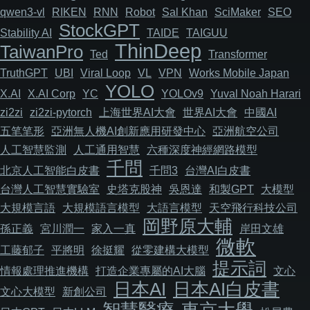
qwen3-vl
RIKEN
RNN
Robot
Sal Khan
SciMaker
SEO
StockGPT
Stability AI
TAIDE
TAIGUU
ThinDeep
TaiwanPro
Ted
Transformer
TruthGPT
UBI
Viral Loop
VL
VPN
Works Mobile Japan
YOLO
X.AI
X.AI Corp
YC
YOLOv9
Yuval Noah Harari
zi2zi
zi2zi-pytorch
上海世界AI大會
世界AI大會
中國AI
五笔笔形
亞洲無人機AI創新應用研發中心
亞洲航空公司
人工智慧監測
人工通用智慧
六種深度神經網路模型
千問
北京人工智能白皮書
千問3
台灣AI白皮書
台灣人工智慧實驗室
史塔克股神
吳恩達
和製GPT
大模型
大規模言語
大規模語言模型
大語言模型
天空飛行科技公司
岡野原大輔
孫正義
宮川潤一
家入一真
岸田文雄
微軟
工藤郁子
平將明
徐挺耀
從零建構大模型
提示詞
情報處理推進機構
打造企業專屬的AI大腦
文心
日本AI
日本AI白皮書
文心大模型
新創公司