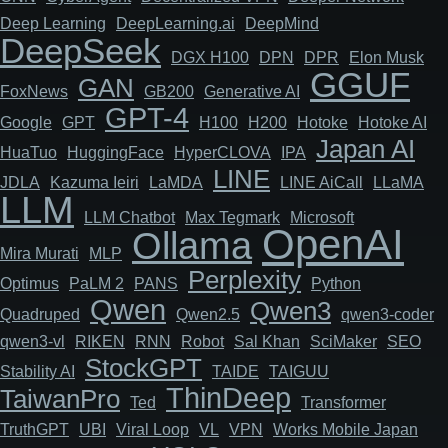
Deep Learning
DeepLearning.ai
DeepMind
DeepSeek
DGX H100
DPN
DPR
Elon Musk
GGUF
GAN
FoxNews
GB200
Generative AI
GPT-4
Google
GPT
H100
H200
Hotoke
Hotoke AI
Japan AI
HuaTuo
HuggingFace
HyperCLOVA
IPA
LINE
JDLA
Kazuma Ieiri
LaMDA
LINE AiCall
LLaMA
LLM
LLM Chatbot
Max Tegmark
Microsoft
OpenAI
Ollama
Mira Murati
MLP
Perplexity
Optimus
PaLM 2
PANS
Python
Qwen
Qwen3
Quadruped
Qwen2.5
qwen3-coder
qwen3-vl
RIKEN
RNN
Robot
Sal Khan
SciMaker
SEO
StockGPT
Stability AI
TAIDE
TAIGUU
ThinDeep
TaiwanPro
Ted
Transformer
TruthGPT
UBI
Viral Loop
VL
VPN
Works Mobile Japan