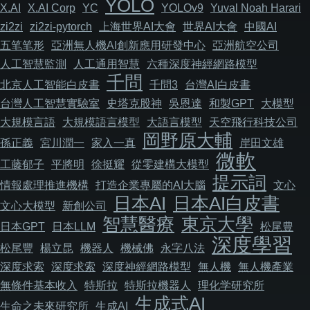
YOLO
X.AI
X.AI Corp
YC
YOLOv9
Yuval Noah Harari
zi2zi
zi2zi-pytorch
上海世界AI大會
世界AI大會
中國AI
五笔笔形
亞洲無人機AI創新應用研發中心
亞洲航空公司
人工智慧監測
人工通用智慧
六種深度神經網路模型
千問
北京人工智能白皮書
千問3
台灣AI白皮書
台灣人工智慧實驗室
史塔克股神
吳恩達
和製GPT
大模型
大規模言語
大規模語言模型
大語言模型
天空飛行科技公司
岡野原大輔
孫正義
宮川潤一
家入一真
岸田文雄
微軟
工藤郁子
平將明
徐挺耀
從零建構大模型
提示詞
情報處理推進機構
打造企業專屬的AI大腦
文心
日本AI
日本AI白皮書
文心大模型
新創公司
智慧醫療
東京大學
日本GPT
日本LLM
松尾豊
深度學習
松尾豐
楊立昆
機器人
機械佛
永字八法
深度求索
深度求索
深度神經網路模型
無人機
無人機產業
無條件基本收入
特斯拉
特斯拉機器人
理化学研究所
生成式AI
生命之未來研究所
生成AI