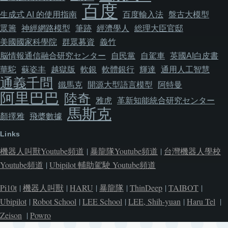
百度
生成式 AI 的使用指南
百度輸入法
盤古大模型
眾籌
神經網路模型
筆跡
經濟學人
総理大臣官邸
美國國家科學院
群眾募資
義竹
脳情報通信融合研究センター
自民黨
自駕車
英國AI白皮書
華駝
蘇姿丰
越獄版
軟銀
軟體銀行
輝達
通用人工智慧
通義千問
鐵馬克
開源大型語言模型
阿特曼
阿里巴巴
陸奇
雅虎
革新知能統合研究センター
馬斯克
顏擇雅
飛槳數據
Links
機器人叫獸Youtube頻道
|
暴龍隊Youtube頻道
|
台灣機器人學校
Youtube頻道
|
Ubipilot 輔助駕駛 Youtube頻道
Pi10t
|
機器人叫獸
|
HARU
|
暴龍隊
|
ThinDeep
|
TAIBOT
|
Ubipilot
|
Robot School
|
LEE School
|
LEE, Shih-yuan
|
Haru Tel
|
Zeison
|
Powro