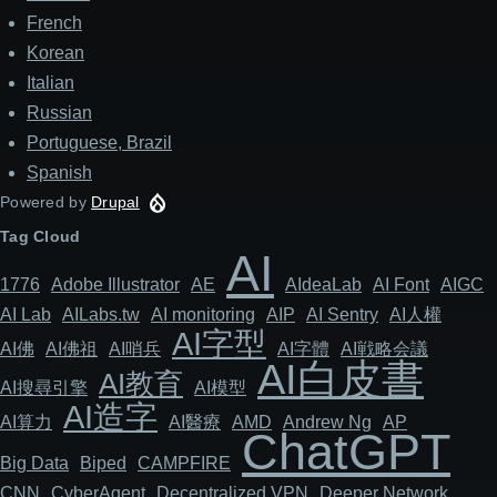
French
Korean
Italian
Russian
Portuguese, Brazil
Spanish
Powered by
Drupal
Tag Cloud
AI
1776
Adob​​e Illustrator
AE
AIdeaLab
AI Font
AIGC
AI Lab
AILabs.tw
AI monitoring
AIP
AI Sentry
AI人權
AI字型
AI佛
AI佛祖
AI哨兵
AI字體
AI戦略会議
AI白皮書
AI教育
AI搜尋引擎
AI模型
AI造字
AI算力
AI醫療
AMD
Andrew Ng
AP
ChatGPT
Big Data
Biped
CAMPFIRE
CNN
Cyber​​Agent
Decentralized VPN
Deeper Network