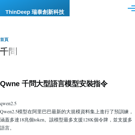
移至主內容
選
ThinDeep 瑞泰創新科技
單
導
首頁
千問
航
連
結
Qwne 千問大型語言模型安裝指令
qwen2.5
Qwen2.5模型在阿里巴巴最新的大規模資料集上進行了預訓練，
涵蓋多達18兆個token。該模型最多支援128K個令牌，並支援多
語言。