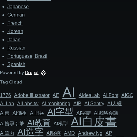
Japanese
German
French
Korean
Italian
Russian
Portuguese, Brazil
Spanish
Powered by
Drupal
Tag Cloud
AI
1776
Adob​​e Illustrator
AE
AIdeaLab
AI Font
AIGC
AI Lab
AILabs.tw
AI monitoring
AIP
AI Sentry
AI人權
AI字型
AI佛
AI佛祖
AI哨兵
AI字體
AI戦略会議
AI白皮書
AI教育
AI搜尋引擎
AI模型
AI造字
AI算力
AI醫療
AMD
Andrew Ng
AP