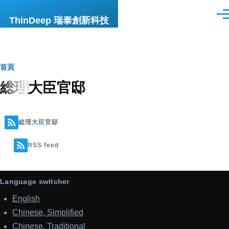
移至主內容
選
ThinDeep 瑞泰創新科技
單
導
首頁
総理大臣官邸
航
連
結
総理大臣官邸
RSS feed
Language switcher
English
Chinese, Simplified
Chinese, Traditional