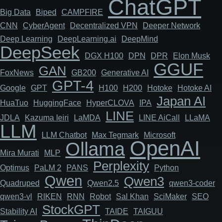
ChatGPT
Big Data
Biped
CAMPFIRE
CNN
Cyber​​Agent
Decentralized VPN
Deeper Network
Deep Learning
DeepLearning.ai
DeepMind
DeepSeek
DGX H100
DPN
DPR
Elon Musk
GGUF
GAN
FoxNews
GB200
Generative AI
GPT-4
Google
GPT
H100
H200
Hotoke
Hotoke AI
Japan AI
HuaTuo
HuggingFace
HyperCLOVA
IPA
LINE
JDLA
Kazuma Ieiri
LaMDA
LINE AiCall
LLaMA
LLM
LLM Chatbot
Max Tegmark
Microsoft
OpenAI
Ollama
Mira Murati
MLP
Perplexity
Optimus
PaLM 2
PANS
Python
Qwen
Qwen3
Quadruped
Qwen2.5
qwen3-coder
qwen3-vl
RIKEN
RNN
Robot
Sal Khan
SciMaker
SEO
StockGPT
Stability AI
TAIDE
TAIGUU