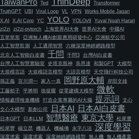
ThinDeep
TaiwanPro
Ted
Transformer
TruthGPT
UBI
Viral Loop
VL
VPN
Works Mobile Japan
YOLO
X.AI
X.AI Corp
YC
YOLOv9
Yuval Noah Harari
zi2zi
zi2zi-pytorch
上海世界AI大會
世界AI大會
中國AI
五笔笔形
亞洲無人機AI創新應用研發中心
亞洲航空公司
人工智慧監測
人工通用智慧
六種深度神經網路模型
千問
北京人工智能白皮書
千問3
台灣AI白皮書
台灣人工智慧實驗室
史塔克股神
吳恩達
和製GPT
大模型
大規模言語
大規模語言模型
大語言模型
天空飛行科技公司
岡野原大輔
孫正義
宮川潤一
家入一真
岸田文雄
微軟
工藤郁子
平將明
徐挺耀
從零建構大模型
提示詞
情報處理推進機構
打造企業專屬的AI大腦
文心
日本AI
日本AI白皮書
文心大模型
新創公司
智慧醫療
東京大學
日本GPT
日本LLM
松尾豊
深度學習
松尾豐
楊立昆
機器人
機械佛
永字八法
深度求索
深度求索
深度神經網路模型
無人機
無人機產業