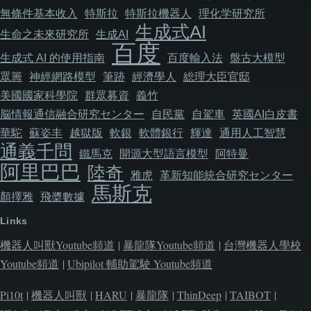
無條件基本收入
特斯拉
特斯拉機器人
理化学研究所
生成式AI
生命之未來研究所
生成AI
百度
生成式 AI 的使用指南
百度輸入法
盤古大模型
眾籌
神經網路模型
筆跡
經濟學人
総理大臣官邸
美國國家科學院
群眾募資
義竹
脳情報通信融合研究センター
自民黨
自駕車
英國AI白皮書
華駝
蘇姿丰
越獄版
軟銀
軟體銀行
輝達
通用人工智慧
通義千問
鐵馬克
開源大型語言模型
阿特曼
阿里巴巴
陸奇
雅虎
革新知能統合研究センター
馬斯克
顏擇雅
飛槳數據
Links
機器人叫獸Youtube頻道
|
暴龍隊Youtube頻道
|
台灣機器人學校
Youtube頻道
|
Ubipilot 輔助駕駛 Youtube頻道
Pi10t
|
機器人叫獸
|
HARU
|
暴龍隊
|
ThinDeep
|
TAIBOT
|