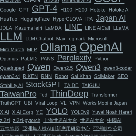
FoxNews
GB200
Generative AI
GPT-4
Google
GPT
H100
H200
Hotoke
Hotoke AI
Japan AI
HuaTuo
HuggingFace
HyperCLOVA
IPA
LINE
JDLA
Kazuma Ieiri
LaMDA
LINE AiCall
LLaMA
LLM
LLM Chatbot
Max Tegmark
Microsoft
OpenAI
Ollama
Mira Murati
MLP
Perplexity
Optimus
PaLM 2
PANS
Python
Qwen
Qwen3
Quadruped
Qwen2.5
qwen3-coder
qwen3-vl
RIKEN
RNN
Robot
Sal Khan
SciMaker
SEO
StockGPT
Stability AI
TAIDE
TAIGUU
ThinDeep
TaiwanPro
Ted
Transformer
TruthGPT
UBI
Viral Loop
VL
VPN
Works Mobile Japan
YOLO
X.AI
X.AI Corp
YC
YOLOv9
Yuval Noah Harari
zi2zi
zi2zi-pytorch
上海世界AI大會
世界AI大會
中國AI
五笔笔形
亞洲無人機AI創新應用研發中心
亞洲航空公司