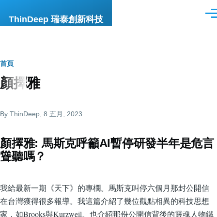
移至主內容
選
ThinDeep 瑞泰創新科技
單
導
首頁
顏擇雅
航
連
By
ThinDeep
, 8 五月, 2023
結
顏擇雅: 馬斯克呼籲AI暫停研發半年是危言
聳聽嗎？
我給最新一期《天下》的專欄。馬斯克叫停六個月那封公開信
在台灣獲得很多報導。我這篇介紹了幾位觀點相異的科技思想
家，如Brooks與Kurzweil。也介紹那份公開信背後的靈魂人物鐵