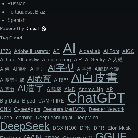
Russian
Portuguese, Brazil
Spanish
Powered by
Drupal
Tag Cloud
AI
1776
Adob​​e Illustrator
AE
AIdeaLab
AI Font
AIGC
AI Lab
AILabs.tw
AI monitoring
AIP
AI Sentry
AI人權
AI字型
AI佛
AI佛祖
AI哨兵
AI字體
AI戦略会議
AI白皮書
AI教育
AI搜尋引擎
AI模型
AI造字
AI算力
AI醫療
AMD
Andrew Ng
AP
ChatGPT
Big Data
Biped
CAMPFIRE
CNN
Cyber​​Agent
Decentralized VPN
Deeper Network
Deep Learning
DeepLearning.ai
DeepMind
DeepSeek
DGX H100
DPN
DPR
Elon Musk
GGUF
GAN