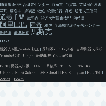
脳情報通信融合研究センター
自民黨
自駕車
英國AI白皮書
華駝
蘇姿丰
越獄版
軟銀
軟體銀行
輝達
通用人工智慧
通義千問
鐵馬克
開源大型語言模型
阿特曼
阿里巴巴
陸奇
雅虎
革新知能統合研究センター
馬斯克
顏擇雅
飛槳數據
Links
機器人叫獸Youtube頻道
|
暴龍隊Youtube頻道
|
台灣機器人學校
Youtube頻道
|
Ubipilot 輔助駕駛 Youtube頻道
Pi10t
|
機器人叫獸
|
HARU
|
暴龍隊
|
ThinDeep
|
TAIBOT
|
Ubipilot
|
Robot School
|
LEE School
|
LEE, Shih-yuan
|
Haru Tel
|
Zeison
|
Powro