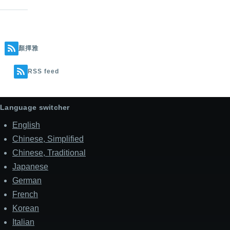
顏擇雅
RSS feed
Language switcher
English
Chinese, Simplified
Chinese, Traditional
Japanese
German
French
Korean
Italian