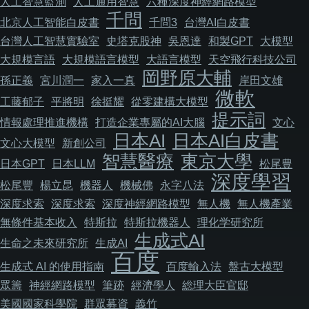
人工智慧監測
人工通用智慧
六種深度神經網路模型
千問
北京人工智能白皮書
千問3
台灣AI白皮書
台灣人工智慧實驗室
史塔克股神
吳恩達
和製GPT
大模型
大規模言語
大規模語言模型
大語言模型
天空飛行科技公司
岡野原大輔
孫正義
宮川潤一
家入一真
岸田文雄
微軟
工藤郁子
平將明
徐挺耀
從零建構大模型
提示詞
情報處理推進機構
打造企業專屬的AI大腦
文心
日本AI
日本AI白皮書
文心大模型
新創公司
智慧醫療
東京大學
日本GPT
日本LLM
松尾豊
深度學習
松尾豐
楊立昆
機器人
機械佛
永字八法
深度求索
深度求索
深度神經網路模型
無人機
無人機產業
無條件基本收入
特斯拉
特斯拉機器人
理化学研究所
生成式AI
生命之未來研究所
生成AI
百度
生成式 AI 的使用指南
百度輸入法
盤古大模型
眾籌
神經網路模型
筆跡
經濟學人
総理大臣官邸
美國國家科學院
群眾募資
義竹