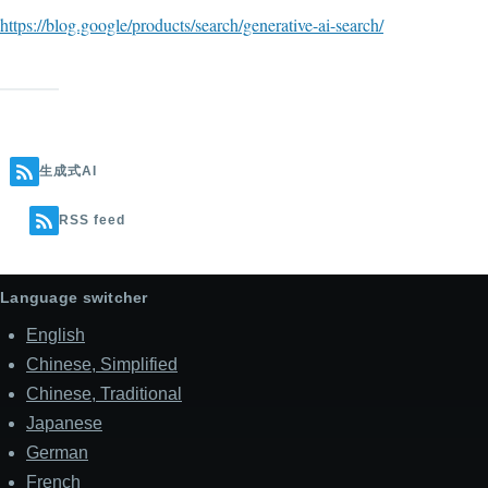
https://blog.google/products/search/generative-ai-search/
生成式AI
RSS feed
Language switcher
English
Chinese, Simplified
Chinese, Traditional
Japanese
German
French