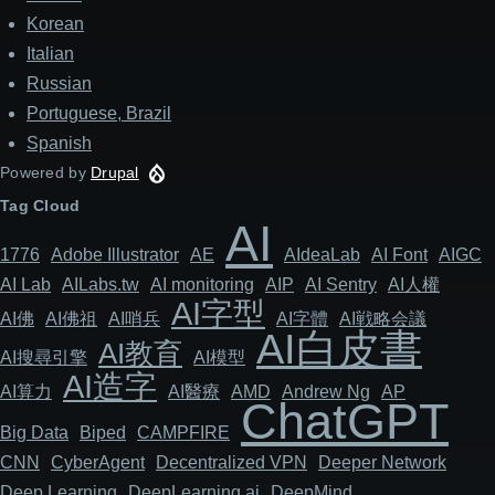
Korean
Italian
Russian
Portuguese, Brazil
Spanish
Powered by
Drupal
Tag Cloud
AI
1776
Adob​​e Illustrator
AE
AIdeaLab
AI Font
AIGC
AI Lab
AILabs.tw
AI monitoring
AIP
AI Sentry
AI人權
AI字型
AI佛
AI佛祖
AI哨兵
AI字體
AI戦略会議
AI白皮書
AI教育
AI搜尋引擎
AI模型
AI造字
AI算力
AI醫療
AMD
Andrew Ng
AP
ChatGPT
Big Data
Biped
CAMPFIRE
CNN
Cyber​​Agent
Decentralized VPN
Deeper Network
Deep Learning
DeepLearning.ai
DeepMind