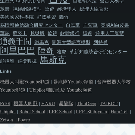
生成式 AI 的使用指南
百度輸入法
盤古大模型
眾籌
神經網路模型
筆跡
經濟學人
総理大臣官邸
美國國家科學院
群眾募資
義竹
脳情報通信融合研究センター
自民黨
自駕車
英國AI白皮書
華駝
蘇姿丰
越獄版
軟銀
軟體銀行
輝達
通用人工智慧
通義千問
鐵馬克
開源大型語言模型
阿特曼
阿里巴巴
陸奇
雅虎
革新知能統合研究センター
馬斯克
顏擇雅
飛槳數據
Links
機器人叫獸Youtube頻道
|
暴龍隊Youtube頻道
|
台灣機器人學校
Youtube頻道
|
Ubipilot 輔助駕駛 Youtube頻道
Pi10t
|
機器人叫獸
|
HARU
|
暴龍隊
|
ThinDeep
|
TAIBOT
|
Ubipilot
|
Robot School
|
LEE School
|
LEE, Shih-yuan
|
Haru Tel
|
Zeison
|
Powro