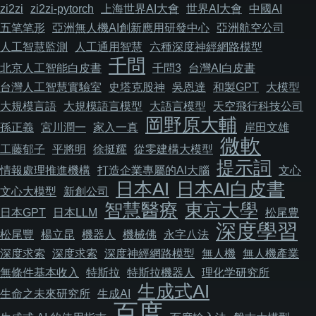
zi2zi
zi2zi-pytorch
上海世界AI大會
世界AI大會
中國AI
五笔笔形
亞洲無人機AI創新應用研發中心
亞洲航空公司
人工智慧監測
人工通用智慧
六種深度神經網路模型
千問
北京人工智能白皮書
千問3
台灣AI白皮書
台灣人工智慧實驗室
史塔克股神
吳恩達
和製GPT
大模型
大規模言語
大規模語言模型
大語言模型
天空飛行科技公司
岡野原大輔
孫正義
宮川潤一
家入一真
岸田文雄
微軟
工藤郁子
平將明
徐挺耀
從零建構大模型
提示詞
情報處理推進機構
打造企業專屬的AI大腦
文心
日本AI
日本AI白皮書
文心大模型
新創公司
智慧醫療
東京大學
日本GPT
日本LLM
松尾豊
深度學習
松尾豐
楊立昆
機器人
機械佛
永字八法
深度求索
深度求索
深度神經網路模型
無人機
無人機產業
無條件基本收入
特斯拉
特斯拉機器人
理化学研究所
生成式AI
生命之未來研究所
生成AI
百度