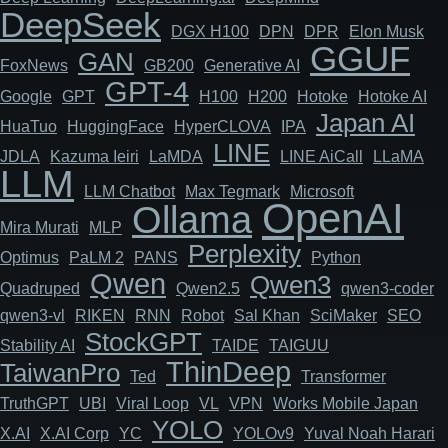
DeepSeek
DGX H100
DPN
DPR
Elon Musk
GGUF
GAN
FoxNews
GB200
Generative AI
GPT-4
Google
GPT
H100
H200
Hotoke
Hotoke AI
Japan AI
HuaTuo
HuggingFace
HyperCLOVA
IPA
LINE
JDLA
Kazuma Ieiri
LaMDA
LINE AiCall
LLaMA
LLM
LLM Chatbot
Max Tegmark
Microsoft
OpenAI
Ollama
Mira Murati
MLP
Perplexity
Optimus
PaLM 2
PANS
Python
Qwen
Qwen3
Quadruped
Qwen2.5
qwen3-coder
qwen3-vl
RIKEN
RNN
Robot
Sal Khan
SciMaker
SEO
StockGPT
Stability AI
TAIDE
TAIGUU
ThinDeep
TaiwanPro
Ted
Transformer
TruthGPT
UBI
Viral Loop
VL
VPN
Works Mobile Japan
YOLO
X.AI
X.AI Corp
YC
YOLOv9
Yuval Noah Harari