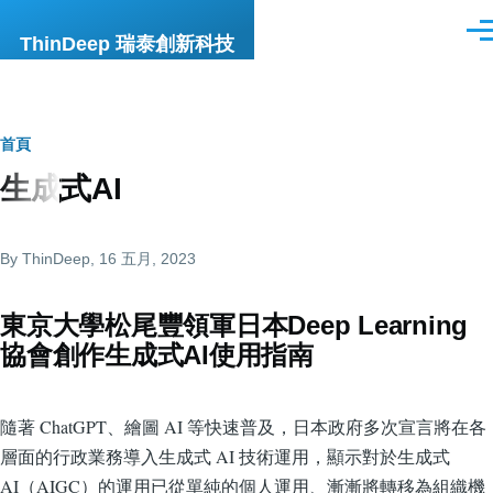
移至主內容
選
ThinDeep 瑞泰創新科技
單
導
首頁
生成式AI
航
連
By
ThinDeep
, 16 五月, 2023
結
東京大學松尾豐領軍日本Deep Learning
協會創作生成式AI使用指南
隨著 ChatGPT、繪圖 AI 等快速普及，日本政府多次宣言將在各
層面的行政業務導入生成式 AI 技術運用，顯示對於生成式
AI（AIGC）的運用已從單純的個人運用、漸漸將轉移為組織機