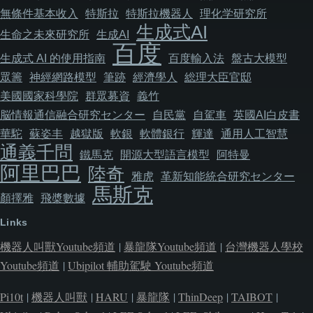
無條件基本收入
特斯拉
特斯拉機器人
理化学研究所
生成式AI
生命之未來研究所
生成AI
百度
生成式 AI 的使用指南
百度輸入法
盤古大模型
眾籌
神經網路模型
筆跡
經濟學人
総理大臣官邸
美國國家科學院
群眾募資
義竹
脳情報通信融合研究センター
自民黨
自駕車
英國AI白皮書
華駝
蘇姿丰
越獄版
軟銀
軟體銀行
輝達
通用人工智慧
通義千問
鐵馬克
開源大型語言模型
阿特曼
阿里巴巴
陸奇
雅虎
革新知能統合研究センター
馬斯克
顏擇雅
飛槳數據
Links
機器人叫獸Youtube頻道
|
暴龍隊Youtube頻道
|
台灣機器人學校
Youtube頻道
|
Ubipilot 輔助駕駛 Youtube頻道
Pi10t
|
機器人叫獸
|
HARU
|
暴龍隊
|
ThinDeep
|
TAIBOT
|