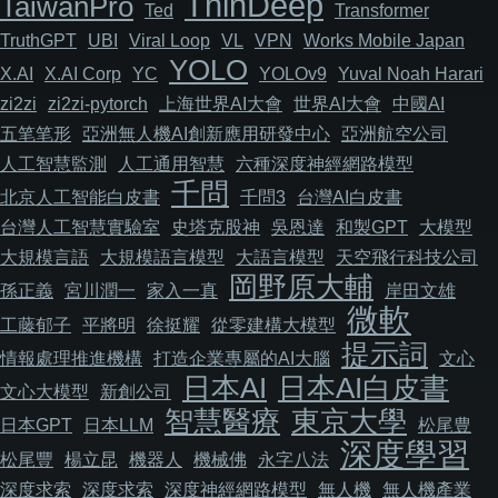
ThinDeep
TaiwanPro
Ted
Transformer
TruthGPT
UBI
Viral Loop
VL
VPN
Works Mobile Japan
YOLO
X.AI
X.AI Corp
YC
YOLOv9
Yuval Noah Harari
zi2zi
zi2zi-pytorch
上海世界AI大會
世界AI大會
中國AI
五笔笔形
亞洲無人機AI創新應用研發中心
亞洲航空公司
人工智慧監測
人工通用智慧
六種深度神經網路模型
千問
北京人工智能白皮書
千問3
台灣AI白皮書
台灣人工智慧實驗室
史塔克股神
吳恩達
和製GPT
大模型
大規模言語
大規模語言模型
大語言模型
天空飛行科技公司
岡野原大輔
孫正義
宮川潤一
家入一真
岸田文雄
微軟
工藤郁子
平將明
徐挺耀
從零建構大模型
提示詞
情報處理推進機構
打造企業專屬的AI大腦
文心
日本AI
日本AI白皮書
文心大模型
新創公司
智慧醫療
東京大學
日本GPT
日本LLM
松尾豊
深度學習
松尾豐
楊立昆
機器人
機械佛
永字八法
深度求索
深度求索
深度神經網路模型
無人機
無人機產業