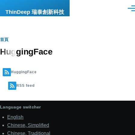
移至主內容
選
ThinDeep 瑞泰創新科技
單
導
首頁
HuggingFace
航
連
結
HuggingFace
RSS feed
Language switcher
English
Chinese, Simplified
Chinese, Traditional