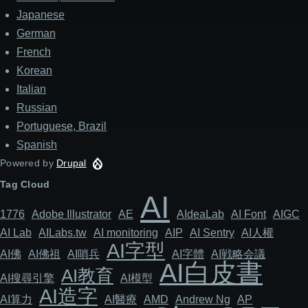
Japanese
German
French
Korean
Italian
Russian
Portuguese, Brazil
Spanish
Powered by
Drupal
Tag Cloud
AI
1776
Adob​​e Illustrator
AE
AIdeaLab
AI Font
AIGC
AI Lab
AILabs.tw
AI monitoring
AIP
AI Sentry
AI人權
AI字型
AI佛
AI佛祖
AI哨兵
AI字體
AI戦略会議
AI白皮書
AI教育
AI搜尋引擎
AI模型
AI造字
AI算力
AI醫療
AMD
Andrew Ng
AP