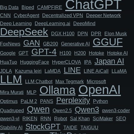
ChatGPT
Big Data
Biped
CAMPFIRE
CNN
Cyber​​Agent
Decentralized VPN
Deeper Network
Deep Learning
DeepLearning.ai
DeepMind
DeepSeek
DGX H100
DPN
DPR
Elon Musk
GGUF
GAN
FoxNews
GB200
Generative AI
GPT-4
Google
GPT
H100
H200
Hotoke
Hotoke AI
Japan AI
HuaTuo
HuggingFace
HyperCLOVA
IPA
LINE
JDLA
Kazuma Ieiri
LaMDA
LINE AiCall
LLaMA
LLM
LLM Chatbot
Max Tegmark
Microsoft
OpenAI
Ollama
Mira Murati
MLP
Perplexity
Optimus
PaLM 2
PANS
Python
Qwen
Qwen3
Quadruped
Qwen2.5
qwen3-coder
qwen3-vl
RIKEN
RNN
Robot
Sal Khan
SciMaker
SEO
StockGPT
Stability AI
TAIDE
TAIGUU