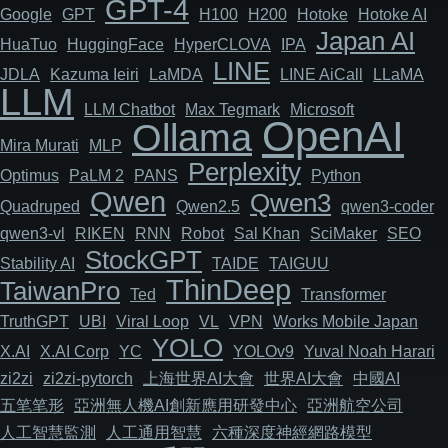
GPT-4
Google
GPT
H100
H200
Hotoke
Hotoke AI
Japan AI
HuaTuo
HuggingFace
HyperCLOVA
IPA
LINE
JDLA
Kazuma Ieiri
LaMDA
LINE AiCall
LLaMA
LLM
LLM Chatbot
Max Tegmark
Microsoft
OpenAI
Ollama
Mira Murati
MLP
Perplexity
Optimus
PaLM 2
PANS
Python
Qwen
Qwen3
Quadruped
Qwen2.5
qwen3-coder
qwen3-vl
RIKEN
RNN
Robot
Sal Khan
SciMaker
SEO
StockGPT
Stability AI
TAIDE
TAIGUU
ThinDeep
TaiwanPro
Ted
Transformer
TruthGPT
UBI
Viral Loop
VL
VPN
Works Mobile Japan
YOLO
X.AI
X.AI Corp
YC
YOLOv9
Yuval Noah Harari
zi2zi
zi2zi-pytorch
上海世界AI大會
世界AI大會
中國AI
五笔笔形
亞洲無人機AI創新應用研發中心
亞洲航空公司
人工智慧監測
人工通用智慧
六種深度神經網路模型