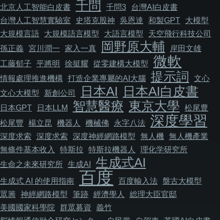
千問
北京人工智能白皮書
千問3
台灣AI白皮書
台灣人工智慧實驗室
史塔克股神
吳恩達
和製GPT
大模型
大規模言語
大規模語言模型
大語言模型
天空飛行科技公司
岡野原大輔
孫正義
宮川潤一
家入一真
岸田文雄
微軟
工藤郁子
平將明
徐挺耀
從零建構大模型
提示詞
情報處理推進機構
打造企業專屬的AI大腦
文心
日本AI
日本AI白皮書
文心大模型
新創公司
智慧醫療
東京大學
日本GPT
日本LLM
松尾豊
深度學習
松尾豐
楊立昆
機器人
機械佛
永字八法
深度求索
深度求索
深度神經網路模型
無人機
無人機產業
無條件基本收入
特斯拉
特斯拉機器人
理化学研究所
生成式AI
生命之未來研究所
生成AI
百度
生成式 AI 的使用指南
百度輸入法
盤古大模型
眾籌
神經網路模型
筆跡
經濟學人
総理大臣官邸
美國國家科學院
群眾募資
義竹