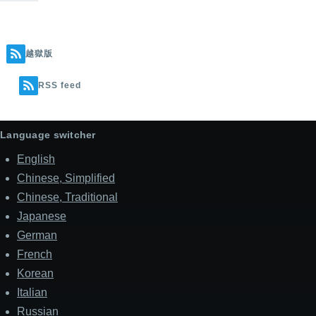
越獄版
RSS feed
Language switcher
English
Chinese, Simplified
Chinese, Traditional
Japanese
German
French
Korean
Italian
Russian