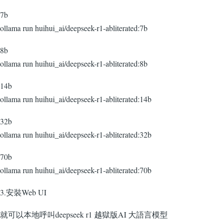
7b
ollama run huihui_ai/deepseek-r1-abliterated:7b
8b
ollama run huihui_ai/deepseek-r1-abliterated:8b
14b
ollama run huihui_ai/deepseek-r1-abliterated:14b
32b
ollama run huihui_ai/deepseek-r1-abliterated:32b
70b
ollama run huihui_ai/deepseek-r1-abliterated:70b
3.安裝Web UI
就可以本地呼叫deepseek r1 越獄版AI 大語言模型