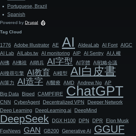
Portuguese, Brazil
Spanish
Powered by
Drupal
Tag Cloud
AI
1776
Adob​​e Illustrator
AE
AIdeaLab
AI Font
AIGC
AI Lab
AILabs.tw
AI monitoring
AIP
AI Sentry
AI人權
AI字型
AI佛
AI佛祖
AI哨兵
AI字體
AI戦略会議
AI白皮書
AI教育
AI搜尋引擎
AI模型
AI造字
AI算力
AI醫療
AMD
Andrew Ng
AP
ChatGPT
Big Data
Biped
CAMPFIRE
CNN
Cyber​​Agent
Decentralized VPN
Deeper Network
Deep Learning
DeepLearning.ai
DeepMind
DeepSeek
DGX H100
DPN
DPR
Elon Musk
GGUF
GAN
FoxNews
GB200
Generative AI