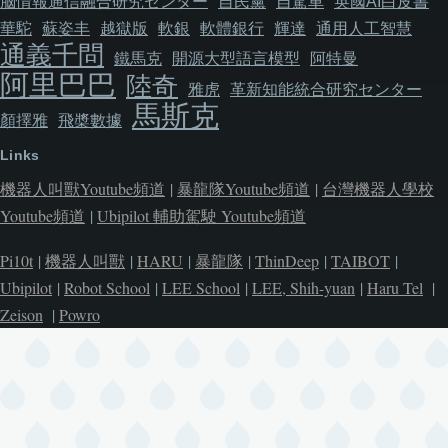
脳情報通信融合研究センター
自民黨
自駕車
英國AI白皮書
華駝
蘇姿丰
越獄版
軟銀
軟體銀行
輝達
通用人工智慧
通義千問
鐵馬克
開源大型語言模型
阿特曼
阿里巴巴
陸奇
雅虎
革新知能統合研究センター
馬斯克
顏擇雅
飛槳數據
Links
機器人叫獸Youtube頻道
|
暴龍隊Youtube頻道
|
台灣機器人學校
Youtube頻道
|
Ubipilot 輔助駕駛 Youtube頻道
Pi10t
|
機器人叫獸
|
HARU
|
暴龍隊
|
ThinDeep
|
TAIBOT
|
Ubipilot
|
Robot School
|
LEE School
|
LEE, Shih-yuan
|
Haru Tel
|
Zeison
|
Powro