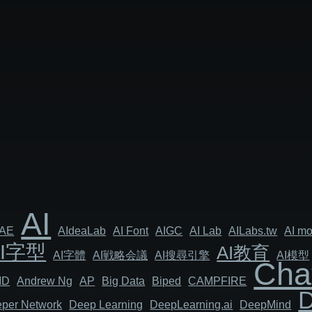
AI
AE
AIdeaLab
AI Font
AIGC
AI Lab
AILabs.tw
AI mo
AI字型
AI教育
AI字體
AI戦略会議
AI搜尋引擎
AI模型
Cha
MD
Andrew Ng
AP
Big Data
Biped
CAMPFIRE
per Network
Deep Learning
DeepLearning.ai
DeepMind