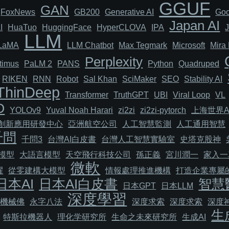
GGUF
GAN
FoxNews
GB200
Generative AI
Goo
Japan AI
I
HuaTuo
HuggingFace
HyperCLOVA
IPA
LLM
LaMA
LLM Chatbot
Max Tegmark
Microsoft
Mira 
Perplexity
timus
PaLM 2
PANS
Python
Quadruped
RIKEN
RNN
Robot
Sal Khan
SciMaker
SEO
Stability AI
ThinDeep
Transformer
TruthGPT
UBI
Viral Loop
VL
O
YOLOv9
Yuval Noah Harari
zi2zi
zi2zi-pytorch
上海世界A
I創新應用研發中心
亞洲航空公司
人工智慧監測
人工通用智慧
千問
千問3
台灣AI白皮書
台灣人工智慧實驗室
史塔克股神
模型
大語言模型
天空飛行科技公司
孫正義
宮川潤一
家入一
微軟
耀
從零建構大模型
情報處理推進機構
打造企業專屬的
日本AI
日本AI白皮書
智慧
日本GPT
日本LLM
深度學習
機械佛
永字八法
深度求索
深度求索
深度
生
特斯拉機器人
理化学研究所
生命之未來研究所
生成AI