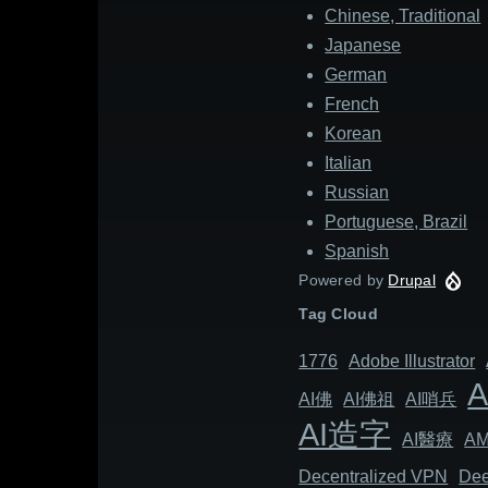
Chinese, Traditional
Japanese
German
French
Korean
Italian
Russian
Portuguese, Brazil
Spanish
Powered by
Drupal
Tag Cloud
1776
Adob​​e Illustrator
AI佛
AI佛祖
AI哨兵
AI造字
AI醫療
A
Decentralized VPN
Dee