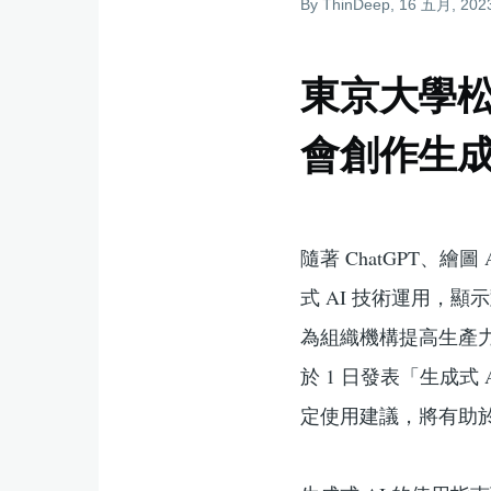
By
ThinDeep
, 16 五月, 202
結
東京大學松尾
會創作生成
隨著 ChatGPT、
式 AI 技術運用，顯
為組織機構提高生產
於 1 日發表「生成
定使用建議，將有助於