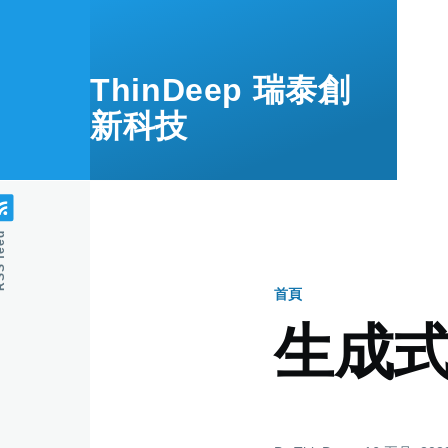
移至主內容
ThinDeep 瑞泰創
新科技
feed
首頁
導
生成式
航
連