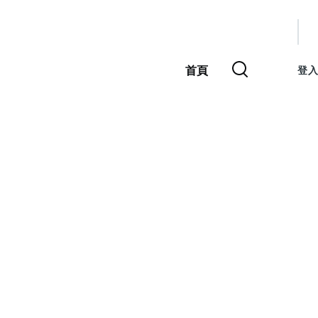
使
用
首頁
登入
主
者
導
覽
帳
號
選
單