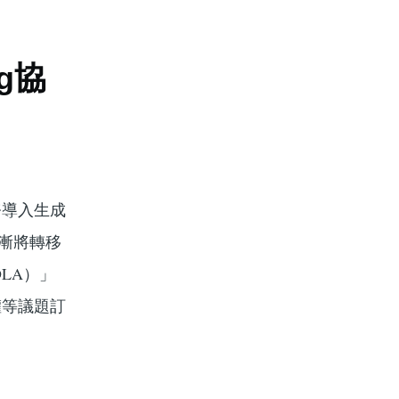
g協
務導入生成
漸漸將轉移
DLA）」
權等議題訂