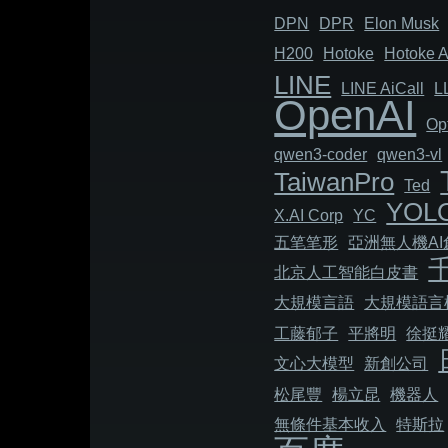
DPN
DPR
Elon Musk
H200
Hotoke
Hotoke A
LINE
LINE AiCall
L
OpenAI
Op
qwen3-coder
qwen3-vl
TaiwanPro
Ted
YOL
X.AI Corp
YC
五笔笔形
亞洲無人機A
北京人工智能白皮書
大規模言語
大規模語言
工藤郁子
平將明
徐挺
文心大模型
新創公司
松尾豐
楊立昆
機器人
無條件基本收入
特斯拉