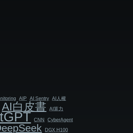
nitoring
AIP
AI Sentry
AI人權
AI白皮書
AI算力
tGPT
CNN
Cyber​​Agent
DeepSeek
DGX H100