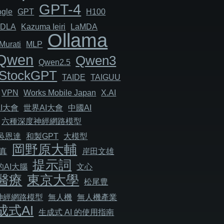
GPT-4
gle
GPT
H100
JDLA
Kazuma Ieiri
LaMDA
Ollama
Murati
MLP
Qwen
Qwen3
Qwen2.5
StockGPT
TAIDE
TAIGUU
VPN
Works Mobile Japan
X.AI
I大會
世界AI大會
中國AI
六種深度神經網路模型
吳恩達
和製GPT
大模型
岡野原大輔
真
岸田文雄
提示詞
AI大腦
文心
醫療
東京大學
松尾豊
神經網路模型
無人機
無人機產業
成式AI
生成式 AI 的使用指南