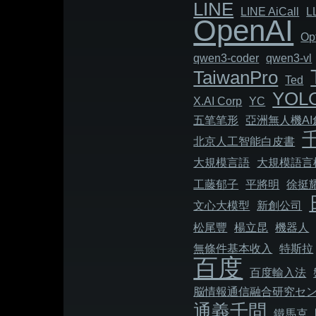
LINE
LINE AiCall
L
OpenAI
Op
qwen3-coder
qwen3-vl
TaiwanPro
Ted
YOL
X.AI Corp
YC
五笔笔形
亞洲無人機A
北京人工智能白皮書
大規模言語
大規模語言
工藤郁子
平將明
徐挺
文心大模型
新創公司
松尾豐
楊立昆
機器人
無條件基本收入
特斯拉
百度
百度輸入法
脳情報通信融合研究セ
通義千問
鐵馬克