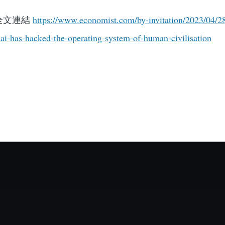
全文連結
https://www.economist.com/by-invitation/2023/04/2
-ai-has-hacked-the-operating-system-of-human-civilisation