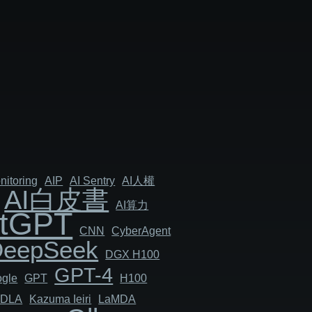
nitoring
AIP
AI Sentry
AI人權
AI白皮書
AI算力
tGPT
CNN
Cyber​​Agent
DeepSeek
DGX H100
GPT-4
gle
GPT
H100
JDLA
Kazuma Ieiri
LaMDA