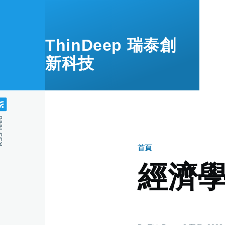
移至主內容
ThinDeep 瑞泰創
新科技
feed
首頁
導
經濟
航
連