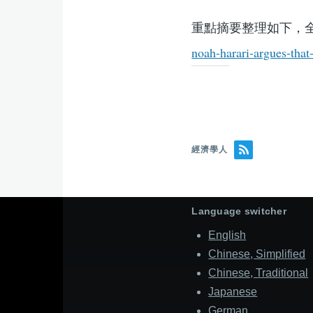
重點摘要整理如下，
noah-harari-argues-that
經濟學人
Language switcher
English
Chinese, Simplified
Chinese, Traditional
Japanese
German