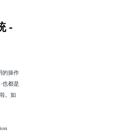
 -
明的操作
⋯也都是
場啦。如
tion