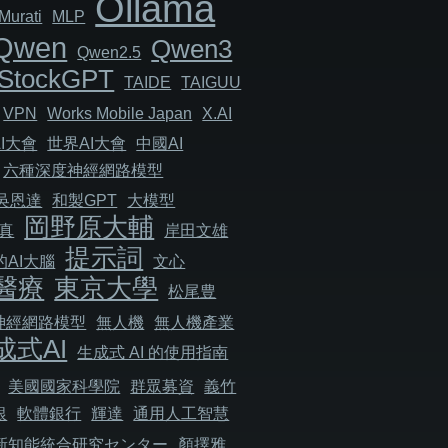
Ollama
Murati
MLP
Qwen
Qwen3
Qwen2.5
StockGPT
TAIDE
TAIGUU
VPN
Works Mobile Japan
X.AI
I大會
世界AI大會
中國AI
六種深度神經網路模型
吳恩達
和製GPT
大模型
岡野原大輔
真
岸田文雄
提示詞
AI大腦
文心
醫療
東京大學
松尾豊
神經網路模型
無人機
無人機產業
成式AI
生成式 AI 的使用指南
美國國家科學院
群眾募資
義竹
銀
軟體銀行
輝達
通用人工智慧
新知能統合研究センター
顏擇雅