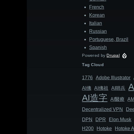
French
Korean
Italian
Russian
Portuguese, Brazil
Spanish
Powered by
Drupal
Tag Cloud
1776
Adob​​e Illustrator
AI佛
AI佛祖
AI哨兵
AI造字
AI醫療
A
Decentralized VPN
Dee
DPN
DPR
Elon Musk
H200
Hotoke
Hotoke A