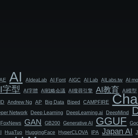
AI
AE
AIdeaLab
AI Font
AIGC
AI Lab
AILabs.tw
AI mo
AI字型
AI教育
AI字體
AI戦略会議
AI搜尋引擎
AI模型
Cha
MD
Andrew Ng
AP
Big Data
Biped
CAMPFIRE
per Network
Deep Learning
DeepLearning.ai
DeepMind
GGUF
GAN
FoxNews
GB200
Generative AI
Goo
Japan AI
I
HuaTuo
HuggingFace
HyperCLOVA
IPA