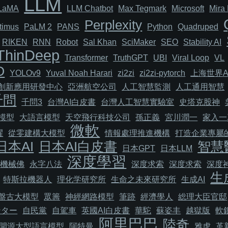
LLM
LaMA
LLM Chatbot
Max Tegmark
Microsoft
Mira 
Perplexity
timus
PaLM 2
PANS
Python
Quadruped
RIKEN
RNN
Robot
Sal Khan
SciMaker
SEO
Stability AI
ThinDeep
Transformer
TruthGPT
UBI
Viral Loop
VL
O
YOLOv9
Yuval Noah Harari
zi2zi
zi2zi-pytorch
上海世界A
I創新應用研發中心
亞洲航空公司
人工智慧監測
人工通用智慧
千問
千問3
台灣AI白皮書
台灣人工智慧實驗室
史塔克股神
模型
大語言模型
天空飛行科技公司
孫正義
宮川潤一
家入一
微軟
耀
從零建構大模型
情報處理推進機構
打造企業專屬的
日本AI
日本AI白皮書
智慧
日本GPT
日本LLM
深度學習
機械佛
永字八法
深度求索
深度求索
深度
生
特斯拉機器人
理化学研究所
生命之未來研究所
生成AI
盤古大模型
眾籌
神經網路模型
筆跡
經濟學人
総理大臣官邸
ンター
自民黨
自駕車
英國AI白皮書
華駝
蘇姿丰
越獄版
軟
阿里巴巴
陸奇
開源大型語言模型
阿特曼
雅虎
革