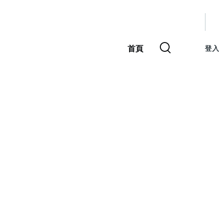
使
用
首頁
登入
主
者
導
覽
帳
號
選
單