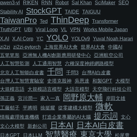
qwen3-vl
RIKEN
RNN
Robot
Sal Khan
SciMaker
SEO
StockGPT
Stability AI
TAIDE
TAIGUU
ThinDeep
TaiwanPro
Ted
Transformer
TruthGPT
UBI
Viral Loop
VL
VPN
Works Mobile Japan
YOLO
X.AI
X.AI Corp
YC
YOLOv9
Yuval Noah Harari
zi2zi
zi2zi-pytorch
上海世界AI大會
世界AI大會
中國AI
五笔笔形
亞洲無人機AI創新應用研發中心
亞洲航空公司
人工智慧監測
人工通用智慧
六種深度神經網路模型
千問
北京人工智能白皮書
千問3
台灣AI白皮書
台灣人工智慧實驗室
史塔克股神
吳恩達
和製GPT
大模型
大規模言語
大規模語言模型
大語言模型
天空飛行科技公司
岡野原大輔
孫正義
宮川潤一
家入一真
岸田文雄
微軟
工藤郁子
平將明
徐挺耀
從零建構大模型
提示詞
情報處理推進機構
打造企業專屬的AI大腦
文心
日本AI
日本AI白皮書
文心大模型
新創公司
智慧醫療
東京大學
日本GPT
日本LLM
松尾豊