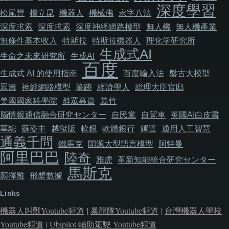
深度學習
松尾豐
楊立昆
機器人
機械佛
永字八法
深度求索
深度求索
深度神經網路模型
無人機
無人機產業
無條件基本收入
特斯拉
特斯拉機器人
理化学研究所
生成式AI
生命之未來研究所
生成AI
百度
生成式 AI 的使用指南
百度輸入法
盤古大模型
眾籌
神經網路模型
筆跡
經濟學人
総理大臣官邸
美國國家科學院
群眾募資
義竹
脳情報通信融合研究センター
自民黨
自駕車
英國AI白皮書
華駝
蘇姿丰
越獄版
軟銀
軟體銀行
輝達
通用人工智慧
通義千問
鐵馬克
開源大型語言模型
阿特曼
阿里巴巴
陸奇
雅虎
革新知能統合研究センター
馬斯克
顏擇雅
飛槳數據
Links
機器人叫獸Youtube頻道
|
暴龍隊Youtube頻道
|
台灣機器人學校
Youtube頻道
|
Ubipilot 輔助駕駛 Youtube頻道