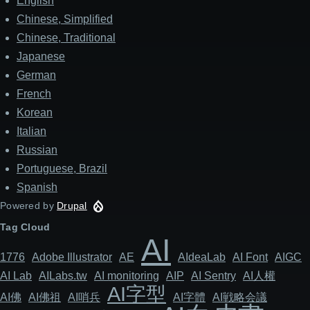
English
Chinese, Simplified
Chinese, Traditional
Japanese
German
French
Korean
Italian
Russian
Portuguese, Brazil
Spanish
Powered by
Drupal
Tag Cloud
AI
1776
Adob​​e Illustrator
AE
AIdeaLab
AI Font
AIGC
AI Lab
AILabs.tw
AI monitoring
AIP
AI Sentry
AI人權
AI字型
AI佛
AI佛祖
AI哨兵
AI字體
AI戦略会議