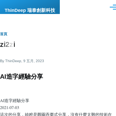
移至主內容
選
ThinDeep 瑞泰創新科技
單
導
首頁
zi2zi
航
連
By
ThinDeep
, 9 五月, 2023
結
AI造字經驗分享
AI造字經驗分享
2021-07-03
這次的分享，純粹是囫圇吞棗式分享，沒有什麼太難的技術在