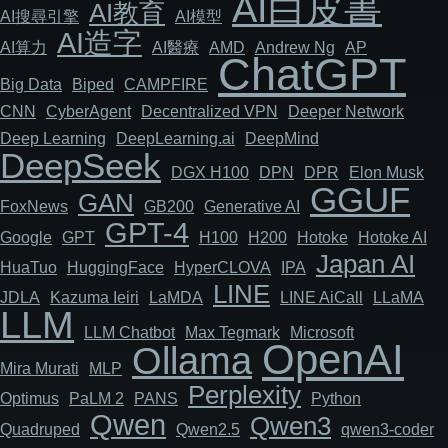
AI白皮書
AI教育
AI搜尋引擎
AI模型
AI造字
AI算力
AI醫療
AMD
Andrew Ng
AP
ChatGPT
Big Data
Biped
CAMPFIRE
CNN
Cyber​​Agent
Decentralized VPN
Deeper Network
Deep Learning
DeepLearning.ai
DeepMind
DeepSeek
DGX H100
DPN
DPR
Elon Musk
GGUF
GAN
FoxNews
GB200
Generative AI
GPT-4
Google
GPT
H100
H200
Hotoke
Hotoke AI
Japan AI
HuaTuo
HuggingFace
HyperCLOVA
IPA
LINE
JDLA
Kazuma Ieiri
LaMDA
LINE AiCall
LLaMA
LLM
LLM Chatbot
Max Tegmark
Microsoft
OpenAI
Ollama
Mira Murati
MLP
Perplexity
Optimus
PaLM 2
PANS
Python
Qwen
Qwen3
Quadruped
Qwen2.5
qwen3-coder