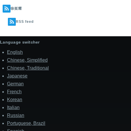
徐挺耀
RSS feed
Language switcher
English
Chinese, Simplified
Chinese, Traditional
Japanese
German
French
Korean
Italian
Russian
Portuguese, Brazil