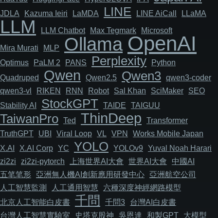
LINE
JDLA
Kazuma Ieiri
LaMDA
LINE AiCall
LLaMA
LLM
LLM Chatbot
Max Tegmark
Microsoft
OpenAI
Ollama
Mira Murati
MLP
Perplexity
Optimus
PaLM 2
PANS
Python
Qwen
Qwen3
Quadruped
Qwen2.5
qwen3-coder
qwen3-vl
RIKEN
RNN
Robot
Sal Khan
SciMaker
SEO
StockGPT
Stability AI
TAIDE
TAIGUU
ThinDeep
TaiwanPro
Ted
Transformer
TruthGPT
UBI
Viral Loop
VL
VPN
Works Mobile Japan
YOLO
X.AI
X.AI Corp
YC
YOLOv9
Yuval Noah Harari
zi2zi
zi2zi-pytorch
上海世界AI大會
世界AI大會
中國AI
五笔笔形
亞洲無人機AI創新應用研發中心
亞洲航空公司
人工智慧監測
人工通用智慧
六種深度神經網路模型
千問
北京人工智能白皮書
千問3
台灣AI白皮書
台灣人工智慧實驗室
史塔克股神
吳恩達
和製GPT
大模型