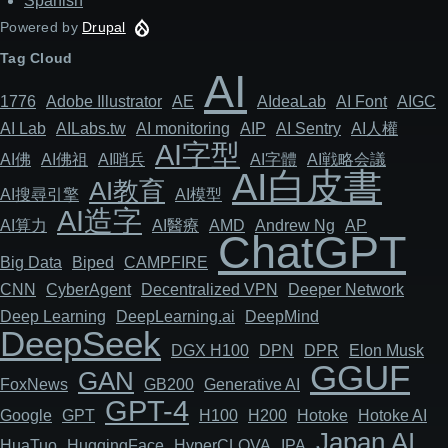
Spanish
Powered by
Drupal
Tag Cloud
AI
1776
Adob​​e Illustrator
AE
AIdeaLab
AI Font
AIGC
AI Lab
AILabs.tw
AI monitoring
AIP
AI Sentry
AI人權
AI字型
AI佛
AI佛祖
AI哨兵
AI字體
AI戦略会議
AI白皮書
AI教育
AI搜尋引擎
AI模型
AI造字
AI算力
AI醫療
AMD
Andrew Ng
AP
ChatGPT
Big Data
Biped
CAMPFIRE
CNN
Cyber​​Agent
Decentralized VPN
Deeper Network
Deep Learning
DeepLearning.ai
DeepMind
DeepSeek
DGX H100
DPN
DPR
Elon Musk
GGUF
GAN
FoxNews
GB200
Generative AI
GPT-4
Google
GPT
H100
H200
Hotoke
Hotoke AI
Japan AI
HuaTuo
HuggingFace
HyperCLOVA
IPA