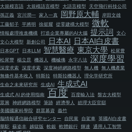
大規模言語
大規模語言模型
大語言模型
天空飛行科技公司
岡野原大輔
孫正義
宮川潤一
家入一真
岸田文雄
微軟
工藤郁子
平將明
徐挺耀
從零建構大模型
提示詞
情報處理推進機構
打造企業專屬的AI大腦
文心
日本AI
日本AI白皮書
文心大模型
新創公司
智慧醫療
東京大學
日本GPT
日本LLM
松尾豊
深度學習
松尾豐
楊立昆
機器人
機械佛
永字八法
深度求索
深度求索
深度神經網路模型
無人機
無人機產業
無條件基本收入
特斯拉
特斯拉機器人
理化学研究所
生成式AI
生命之未來研究所
生成AI
百度
生成式 AI 的使用指南
百度輸入法
盤古大模型
眾籌
神經網路模型
筆跡
經濟學人
総理大臣官邸
美國國家科學院
群眾募資
義竹
脳情報通信融合研究センター
自民黨
自駕車
英國AI白皮書
華駝
蘇姿丰
越獄版
軟銀
軟體銀行
輝達
通用人工智慧