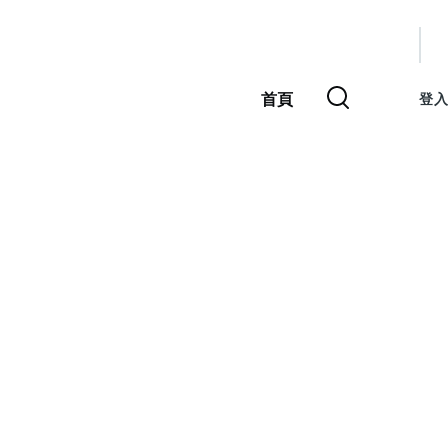
使
用
首頁
登入
主
者
導
覽
帳
號
選
單