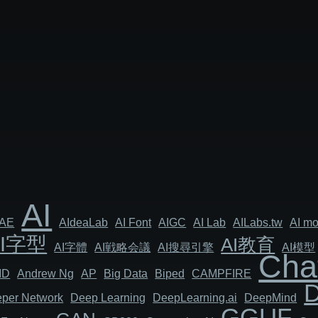
AI
AE
AIdeaLab
AI Font
AIGC
AI Lab
AILabs.tw
AI mo
AI字型
AI教育
AI字體
AI戦略会議
AI搜尋引擎
AI模型
Cha
MD
Andrew Ng
AP
Big Data
Biped
CAMPFIRE
per Network
Deep Learning
DeepLearning.ai
DeepMind
GGUF