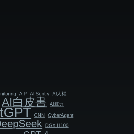
nitoring
AIP
AI Sentry
AI人權
AI白皮書
AI算力
tGPT
CNN
Cyber​​Agent
DeepSeek
DGX H100