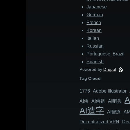
Japanese
German
French
Korean
Italian
Russian
Portuguese, Brazil
Spanish
Powered by
Drupal
Tag Cloud
1776
Adob​​e Illustrator
AI佛
AI佛祖
AI哨兵
AI造字
AI醫療
A
Decentralized VPN
Dee