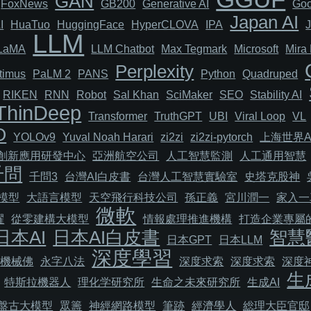
GAN
FoxNews
GB200
Generative AI
Goo
Japan AI
I
HuaTuo
HuggingFace
HyperCLOVA
IPA
LLM
LaMA
LLM Chatbot
Max Tegmark
Microsoft
Mira 
Perplexity
timus
PaLM 2
PANS
Python
Quadruped
RIKEN
RNN
Robot
Sal Khan
SciMaker
SEO
Stability AI
ThinDeep
Transformer
TruthGPT
UBI
Viral Loop
VL
O
YOLOv9
Yuval Noah Harari
zi2zi
zi2zi-pytorch
上海世界A
I創新應用研發中心
亞洲航空公司
人工智慧監測
人工通用智慧
千問
千問3
台灣AI白皮書
台灣人工智慧實驗室
史塔克股神
模型
大語言模型
天空飛行科技公司
孫正義
宮川潤一
家入一
微軟
耀
從零建構大模型
情報處理推進機構
打造企業專屬的
日本AI
日本AI白皮書
智慧
日本GPT
日本LLM
深度學習
機械佛
永字八法
深度求索
深度求索
深度
生
特斯拉機器人
理化学研究所
生命之未來研究所
生成AI
盤古大模型
眾籌
神經網路模型
筆跡
經濟學人
総理大臣官邸