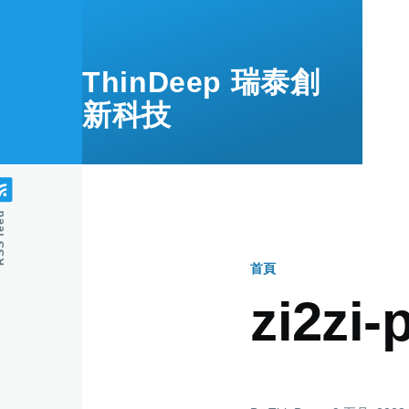
移至主內容
ThinDeep 瑞泰創
新科技
feed
首頁
導
zi2zi-
航
連