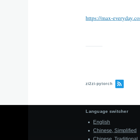
https://max-everyday.co
zi2zi-pytorch
Language switcher
English
Chinese, Simplified
Chinese, Traditional