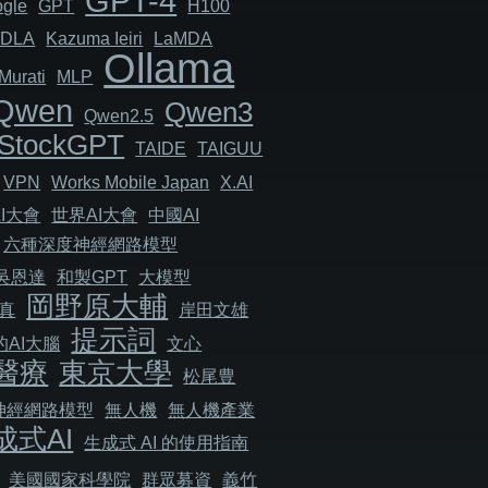
GPT-4
gle
GPT
H100
JDLA
Kazuma Ieiri
LaMDA
Ollama
Murati
MLP
Qwen
Qwen3
Qwen2.5
StockGPT
TAIDE
TAIGUU
VPN
Works Mobile Japan
X.AI
I大會
世界AI大會
中國AI
六種深度神經網路模型
吳恩達
和製GPT
大模型
岡野原大輔
真
岸田文雄
提示詞
AI大腦
文心
醫療
東京大學
松尾豊
神經網路模型
無人機
無人機產業
成式AI
生成式 AI 的使用指南
美國國家科學院
群眾募資
義竹