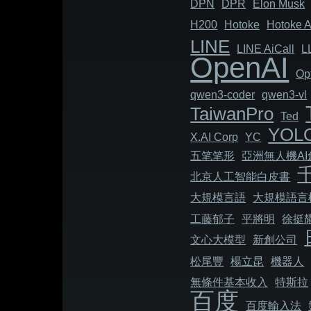
DPN
DPR
Elon Musk
H200
Hotoke
Hotoke A
LINE
LINE AiCall
L
OpenAI
Op
qwen3-coder
qwen3-vl
TaiwanPro
Ted
YOL
X.AI Corp
YC
五笔笔形
亞洲無人機A
北京人工智能白皮書
大規模言語
大規模語言
工藤郁子
平將明
徐挺
文心大模型
新創公司
松尾豐
楊立昆
機器人
無條件基本收入
特斯拉
百度
百度輸入法