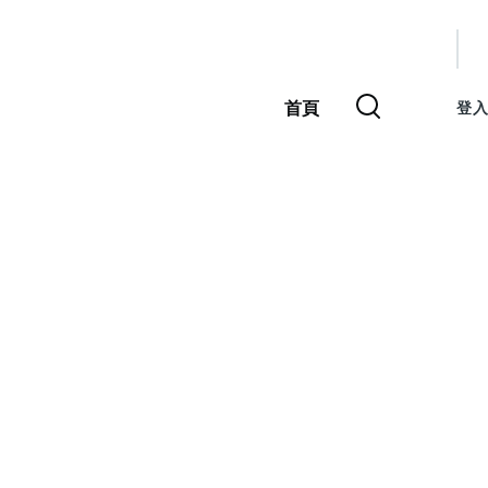
使
用
首頁
登入
主
者
導
覽
帳
號
選
單