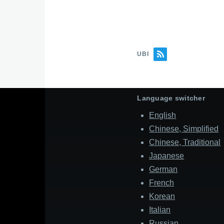
UBI
Language switcher
English
Chinese, Simplified
Chinese, Traditional
Japanese
German
French
Korean
Italian
Russian