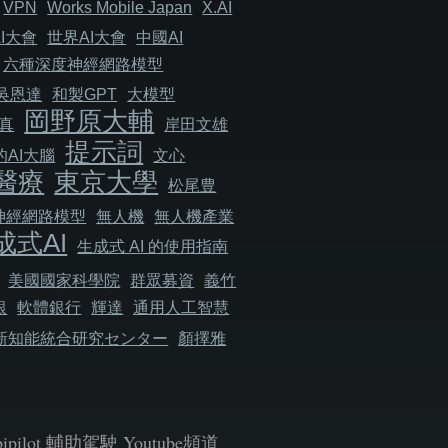
VPN
Works Mobile Japan
X.AI
I大會
世界AI大會
中國AI
六種深度神經網路模型
吳恩達
和製GPT
大模型
岡野原大輔
真
岸田文雄
提示詞
AI大腦
文心
醫療
東京大學
松尾豊
神經網路模型
無人機
無人機產業
成式AI
生成式 AI 的使用指南
美國國家科學院
群眾募資
義竹
銀
軟體銀行
輝達
通用人工智慧
新知能統合研究センター
顏擇雅
bipilot 輔助駕駛 Youtube頻道