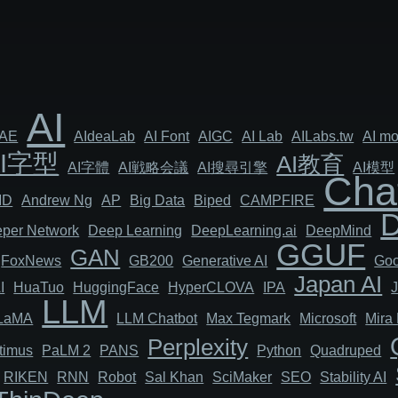
AI
AE
AIdeaLab
AI Font
AIGC
AI Lab
AILabs.tw
AI mo
AI字型
AI教育
AI字體
AI戦略会議
AI搜尋引擎
AI模型
Cha
MD
Andrew Ng
AP
Big Data
Biped
CAMPFIRE
per Network
Deep Learning
DeepLearning.ai
DeepMind
GGUF
GAN
FoxNews
GB200
Generative AI
Goo
Japan AI
I
HuaTuo
HuggingFace
HyperCLOVA
IPA
LLM
LaMA
LLM Chatbot
Max Tegmark
Microsoft
Mira 
Perplexity
timus
PaLM 2
PANS
Python
Quadruped
RIKEN
RNN
Robot
Sal Khan
SciMaker
SEO
Stability AI