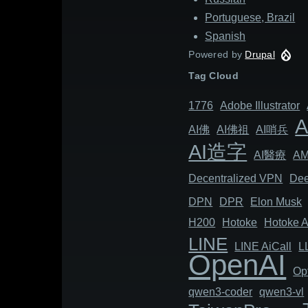
Portuguese, Brazil
Spanish
Powered by
Drupal
Tag Cloud
1776
Adob​​e Illustrator
AI佛
AI佛祖
AI哨兵
AI造字
AI醫療
A
Decentralized VPN
Dee
DPN
DPR
Elon Musk
H200
Hotoke
Hotoke A
LINE
LINE AiCall
L
OpenAI
Op
qwen3-coder
qwen3-vl