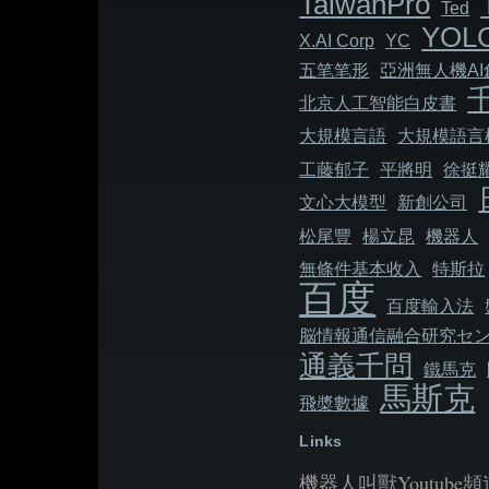
TaiwanPro
Ted
YOL
X.AI Corp
YC
五笔笔形
亞洲無人機A
北京人工智能白皮書
大規模言語
大規模語言
工藤郁子
平將明
徐挺
文心大模型
新創公司
松尾豐
楊立昆
機器人
無條件基本收入
特斯拉
百度
百度輸入法
脳情報通信融合研究セ
通義千問
鐵馬克
馬斯克
飛槳數據
Links
機器人叫獸Youtube頻