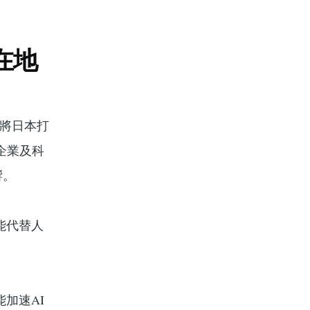
在地
力將日本打
企業及科
響。
能代替人
加速AI