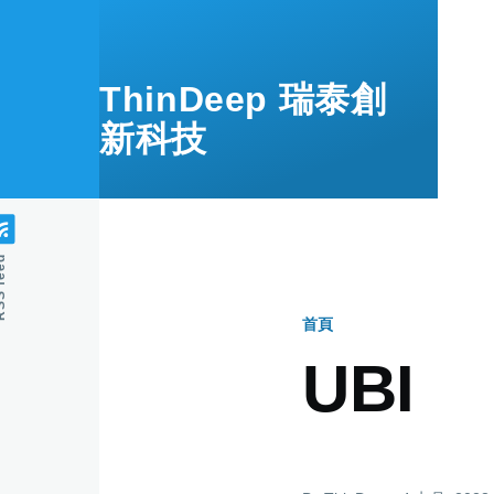
移至主內容
ThinDeep 瑞泰創
新科技
feed
首頁
導
UBI
航
連