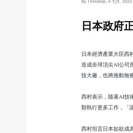
By
ThinDeep
, 4 七月, 2023
結
日本政府正
日本經濟產業大臣西
造成全球頂尖AI公司
技大廠，也將推動無條
西村表示，隨著AI
類執行更多工作，「
西村坦言日本如欲成為