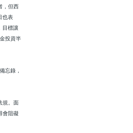
者，但西
日也表
，目標讓
基金投資半
訂備忘錄，
法規。面
得會阻礙