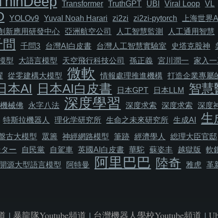
ThinDeep
Transformer
TruthGPT
UBI
Viral Loop
VL
O
YOLOv9
Yuval Noah Harari
zi2zi
zi2zi-pytorch
上海世界A
I創新應用研發中心
亞洲航空公司
人工智慧監測
人工通用智慧
千問
千問3
台灣AI白皮書
台灣人工智慧實驗室
史塔克股神
模型
大語言模型
天空飛行科技公司
孫正義
宮川潤一
家入一
微軟
耀
從零建構大模型
情報處理推進機構
打造企業專屬的
日本AI
日本AI白皮書
智慧
日本GPT
日本LLM
深度學習
機械佛
永字八法
深度求索
深度求索
深度
生
特斯拉機器人
理化学研究所
生命之未來研究所
生成AI
盤古大模型
眾籌
神經網路模型
筆跡
經濟學人
総理大臣官邸
ンター
自民黨
自駕車
英國AI白皮書
華駝
蘇姿丰
越獄版
軟
阿里巴巴
陸奇
開源大型語言模型
阿特曼
雅虎
革
道
|
暴龍隊Youtube頻道
|
台灣機器人學校Youtube頻道
|
U