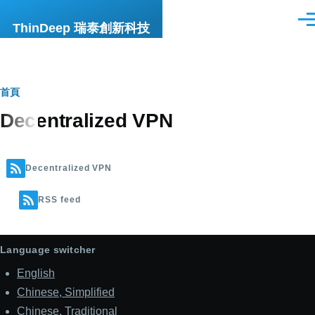
移至主內容
選
ThinDeep 瑞泰創新科技
單
導
首頁
Decentralized VPN
航
連
結
Decentralized VPN
RSS feed
Language switcher
English
Chinese, Simplified
Chinese, Traditional