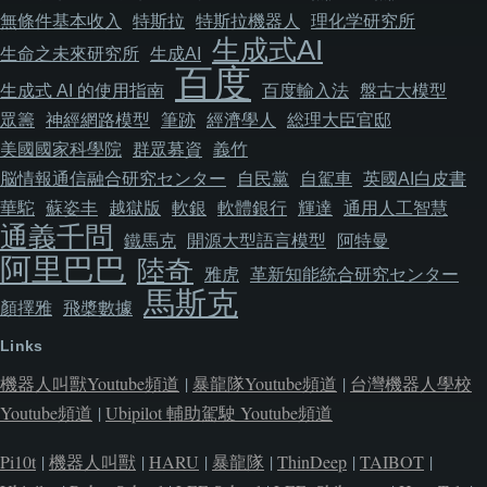
無條件基本收入
特斯拉
特斯拉機器人
理化学研究所
生成式AI
生命之未來研究所
生成AI
百度
生成式 AI 的使用指南
百度輸入法
盤古大模型
眾籌
神經網路模型
筆跡
經濟學人
総理大臣官邸
美國國家科學院
群眾募資
義竹
脳情報通信融合研究センター
自民黨
自駕車
英國AI白皮書
華駝
蘇姿丰
越獄版
軟銀
軟體銀行
輝達
通用人工智慧
通義千問
鐵馬克
開源大型語言模型
阿特曼
阿里巴巴
陸奇
雅虎
革新知能統合研究センター
馬斯克
顏擇雅
飛槳數據
Links
機器人叫獸Youtube頻道
|
暴龍隊Youtube頻道
|
台灣機器人學校
Youtube頻道
|
Ubipilot 輔助駕駛 Youtube頻道
Pi10t
|
機器人叫獸
|
HARU
|
暴龍隊
|
ThinDeep
|
TAIBOT
|