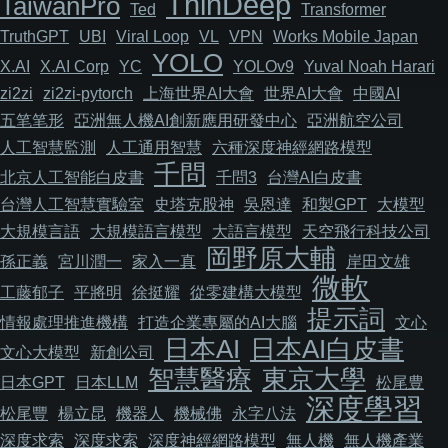
ThinDeep
TaiwanPro
Ted
Transformer
TruthGPT
UBI
Viral Loop
VL
VPN
Works Mobile Japan
YOLO
X.AI
X.AI Corp
YC
YOLOv9
Yuval Noah Harari
zi2zi
zi2zi-pytorch
上海世界AI大會
世界AI大會
中國AI
五笔笔形
亞洲無人機AI創新應用研發中心
亞洲航空公司
人工智慧監測
人工通用智慧
六種深度神經網路模型
千問
北京人工智能白皮書
千問3
台灣AI白皮書
台灣人工智慧實驗室
史塔克股神
吳恩達
和製GPT
大模型
大規模言語
大規模語言模型
大語言模型
天空飛行科技公司
岡野原大輔
孫正義
宮川潤一
家入一真
岸田文雄
微軟
工藤郁子
平將明
徐挺耀
從零建構大模型
提示詞
情報處理推進機構
打造企業專屬的AI大腦
文心
日本AI
日本AI白皮書
文心大模型
新創公司
智慧醫療
東京大學
日本GPT
日本LLM
松尾豊
深度學習
松尾豐
楊立昆
機器人
機械佛
永字八法
深度求索
深度求索
深度神經網路模型
無人機
無人機產業