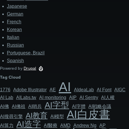
Japanese
German
French
Korean
Italian
Russian
Portuguese, Brazil
Spanish
Powered by
Drupal
Tag Cloud
AI
1776
Adob​​e Illustrator
AE
AIdeaLab
AI Font
AIGC
AI Lab
AILabs.tw
AI monitoring
AIP
AI Sentry
AI人權
AI字型
AI佛
AI佛祖
AI哨兵
AI字體
AI戦略会議
AI白皮書
AI教育
AI搜尋引擎
AI模型
AI造字
AI算力
AI醫療
AMD
Andrew Ng
AP