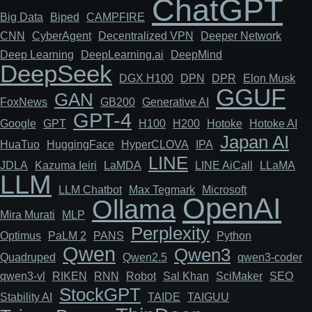
ChatGPT
Big Data
Biped
CAMPFIRE
CNN
Cyber​​Agent
Decentralized VPN
Deeper Network
Deep Learning
DeepLearning.ai
DeepMind
DeepSeek
DGX H100
DPN
DPR
Elon Musk
GGUF
GAN
FoxNews
GB200
Generative AI
GPT-4
Google
GPT
H100
H200
Hotoke
Hotoke AI
Japan AI
HuaTuo
HuggingFace
HyperCLOVA
IPA
LINE
JDLA
Kazuma Ieiri
LaMDA
LINE AiCall
LLaMA
LLM
LLM Chatbot
Max Tegmark
Microsoft
OpenAI
Ollama
Mira Murati
MLP
Perplexity
Optimus
PaLM 2
PANS
Python
Qwen
Qwen3
Quadruped
Qwen2.5
qwen3-coder
qwen3-vl
RIKEN
RNN
Robot
Sal Khan
SciMaker
SEO
StockGPT
Stability AI
TAIDE
TAIGUU