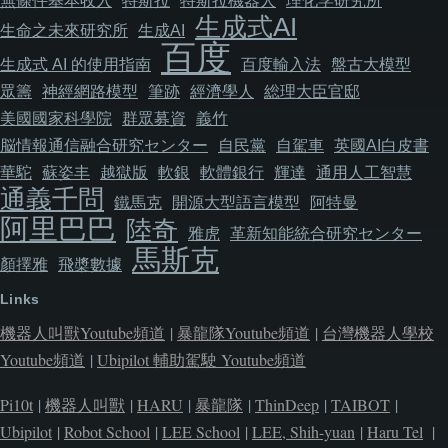
無條件基本收入
特斯拉
特斯拉機器人
理化学研究所
生成式AI
生命之未來研究所
生成AI
百度
生成式 AI 的使用指南
百度輸入法
盤古大模型
眾籌
神經網路模型
筆跡
經濟學人
総理大臣官邸
美國國家科學院
群眾募資
義竹
脳情報通信融合研究センター
自民黨
自駕車
英國AI白皮書
華駝
蘇姿丰
越獄版
軟銀
軟體銀行
輝達
通用人工智慧
通義千問
鐵馬克
開源大型語言模型
阿特曼
阿里巴巴
陸奇
雅虎
革新知能統合研究センター
馬斯克
顏擇雅
飛槳數據
Links
機器人叫獸Youtube頻道
|
暴龍隊Youtube頻道
|
台灣機器人學校
Youtube頻道
|
Ubipilot 輔助駕駛 Youtube頻道
Pi10t
|
機器人叫獸
|
HARU
|
暴龍隊
|
ThinDeep
|
TAIBOT
|
Ubipilot
|
Robot School
|
LEE School
|
LEE, Shih-yuan
|
Haru Tel
|