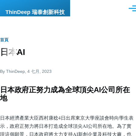
移至主內容
選
ThinDeep 瑞泰創新科技
單
導
首頁
日本AI
航
連
By
ThinDeep
, 4 七月, 2023
結
日本政府正努力成為全球頂尖AI公司所在
地
日本經濟產業大臣西村康稔4日出席東京大學座談會時向學生表
示，政府正努力將日本打造成全球頂尖AI公司所在地。為了實
現這個願景，日本政府將大力支持AI新創企業及科技大廠，也