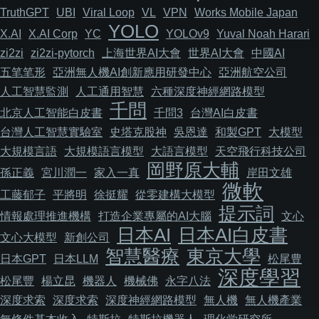
TruthGPT
UBI
Viral Loop
VL
VPN
Works Mobile Japan
YOLO
X.AI
X.AI Corp
YC
YOLOv9
Yuval Noah Harari
zi2zi
zi2zi-pytorch
上海世界AI大會
世界AI大會
中國AI
五笔笔形
亞洲無人機AI創新應用研發中心
亞洲航空公司
人工智慧監測
人工通用智慧
六種深度神經網路模型
千問
北京人工智能白皮書
千問3
台灣AI白皮書
台灣人工智慧實驗室
史塔克股神
吳恩達
和製GPT
大模型
大規模言語
大規模語言模型
大語言模型
天空飛行科技公司
岡野原大輔
孫正義
宮川潤一
家入一真
岸田文雄
微軟
工藤郁子
平將明
徐挺耀
從零建構大模型
提示詞
情報處理推進機構
打造企業專屬的AI大腦
文心
日本AI
日本AI白皮書
文心大模型
新創公司
智慧醫療
東京大學
日本GPT
日本LLM
松尾豊
深度學習
松尾豐
楊立昆
機器人
機械佛
永字八法
深度求索
深度求索
深度神經網路模型
無人機
無人機產業