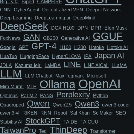
Big Data
Biped
CAMPFIRE
CNN
Cyber​​Agent
Decentralized VPN
Deeper Network
Deep Learning
DeepLearning.ai
DeepMind
DeepSeek
DGX H100
DPN
DPR
Elon Musk
GGUF
GAN
FoxNews
GB200
Generative AI
GPT-4
Google
GPT
H100
H200
Hotoke
Hotoke AI
Japan AI
HuaTuo
HuggingFace
HyperCLOVA
IPA
LINE
JDLA
Kazuma Ieiri
LaMDA
LINE AiCall
LLaMA
LLM
LLM Chatbot
Max Tegmark
Microsoft
OpenAI
Ollama
Mira Murati
MLP
Perplexity
Optimus
PaLM 2
PANS
Python
Qwen
Qwen3
Quadruped
Qwen2.5
qwen3-coder
qwen3-vl
RIKEN
RNN
Robot
Sal Khan
SciMaker
SEO
StockGPT
Stability AI
TAIDE
TAIGUU
ThinDeep
TaiwanPro
Ted
Transformer