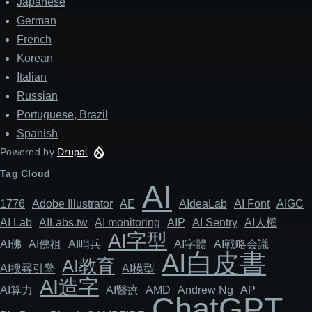
Japanese
German
French
Korean
Italian
Russian
Portuguese, Brazil
Spanish
Powered by
Drupal
Tag Cloud
AI
1776
Adob​​e Illustrator
AE
AIdeaLab
AI Font
AIGC
AI Lab
AILabs.tw
AI monitoring
AIP
AI Sentry
AI人權
AI字型
AI佛
AI佛祖
AI哨兵
AI字體
AI戦略会議
AI白皮書
AI教育
AI搜尋引擎
AI模型
AI造字
AI算力
AI醫療
AMD
Andrew Ng
AP
ChatGPT