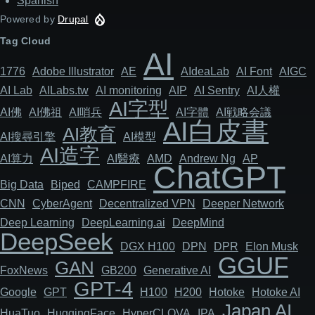
Spanish
Powered by
Drupal
Tag Cloud
AI
1776
Adob​​e Illustrator
AE
AIdeaLab
AI Font
AIGC
AI Lab
AILabs.tw
AI monitoring
AIP
AI Sentry
AI人權
AI字型
AI佛
AI佛祖
AI哨兵
AI字體
AI戦略会議
AI白皮書
AI教育
AI搜尋引擎
AI模型
AI造字
AI算力
AI醫療
AMD
Andrew Ng
AP
ChatGPT
Big Data
Biped
CAMPFIRE
CNN
Cyber​​Agent
Decentralized VPN
Deeper Network
Deep Learning
DeepLearning.ai
DeepMind
DeepSeek
DGX H100
DPN
DPR
Elon Musk
GGUF
GAN
FoxNews
GB200
Generative AI
GPT-4
Google
GPT
H100
H200
Hotoke
Hotoke AI
Japan AI
HuaTuo
HuggingFace
HyperCLOVA
IPA