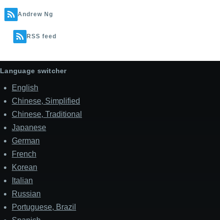
Andrew Ng
RSS feed
Language switcher
English
Chinese, Simplified
Chinese, Traditional
Japanese
German
French
Korean
Italian
Russian
Portuguese, Brazil