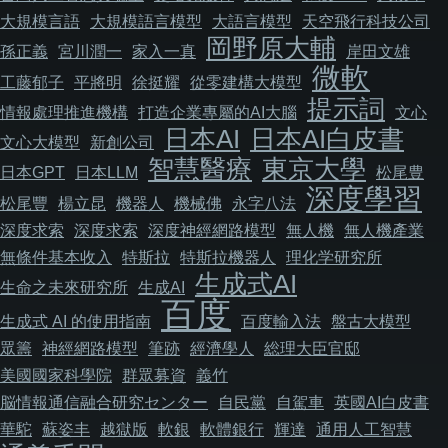
大規模言語
大規模語言模型
大語言模型
天空飛行科技公司
岡野原大輔
孫正義
宮川潤一
家入一真
岸田文雄
微軟
工藤郁子
平將明
徐挺耀
從零建構大模型
提示詞
情報處理推進機構
打造企業專屬的AI大腦
文心
日本AI
日本AI白皮書
文心大模型
新創公司
智慧醫療
東京大學
日本GPT
日本LLM
松尾豊
深度學習
松尾豐
楊立昆
機器人
機械佛
永字八法
深度求索
深度求索
深度神經網路模型
無人機
無人機產業
無條件基本收入
特斯拉
特斯拉機器人
理化学研究所
生成式AI
生命之未來研究所
生成AI
百度
生成式 AI 的使用指南
百度輸入法
盤古大模型
眾籌
神經網路模型
筆跡
經濟學人
総理大臣官邸
美國國家科學院
群眾募資
義竹
脳情報通信融合研究センター
自民黨
自駕車
英國AI白皮書
華駝
蘇姿丰
越獄版
軟銀
軟體銀行
輝達
通用人工智慧