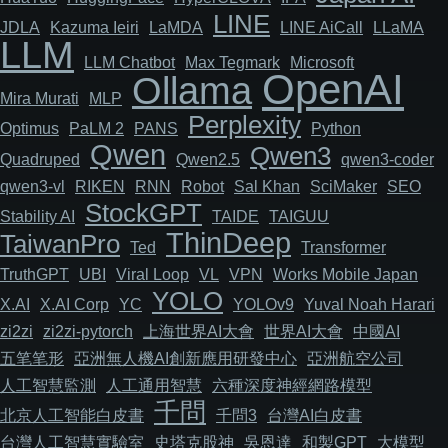
LINE
JDLA
Kazuma Ieiri
LaMDA
LINE AiCall
LLaMA
LLM
LLM Chatbot
Max Tegmark
Microsoft
OpenAI
Ollama
Mira Murati
MLP
Perplexity
Optimus
PaLM 2
PANS
Python
Qwen
Qwen3
Quadruped
Qwen2.5
qwen3-coder
qwen3-vl
RIKEN
RNN
Robot
Sal Khan
SciMaker
SEO
StockGPT
Stability AI
TAIDE
TAIGUU
ThinDeep
TaiwanPro
Ted
Transformer
TruthGPT
UBI
Viral Loop
VL
VPN
Works Mobile Japan
YOLO
X.AI
X.AI Corp
YC
YOLOv9
Yuval Noah Harari
zi2zi
zi2zi-pytorch
上海世界AI大會
世界AI大會
中國AI
五笔笔形
亞洲無人機AI創新應用研發中心
亞洲航空公司
人工智慧監測
人工通用智慧
六種深度神經網路模型
千問
北京人工智能白皮書
千問3
台灣AI白皮書
台灣人工智慧實驗室
史塔克股神
吳恩達
和製GPT
大模型