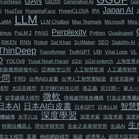
GAN
FoxNews
GB200
Generative AI
Goo
Japan AI
I
HuaTuo
HuggingFace
HyperCLOVA
IPA
LLM
LaMA
LLM Chatbot
Max Tegmark
Microsoft
Mira 
Perplexity
timus
PaLM 2
PANS
Python
Quadruped
RIKEN
RNN
Robot
Sal Khan
SciMaker
SEO
Stability AI
ThinDeep
Transformer
TruthGPT
UBI
Viral Loop
VL
O
YOLOv9
Yuval Noah Harari
zi2zi
zi2zi-pytorch
上海世界A
I創新應用研發中心
亞洲航空公司
人工智慧監測
人工通用智慧
千問
千問3
台灣AI白皮書
台灣人工智慧實驗室
史塔克股神
模型
大語言模型
天空飛行科技公司
孫正義
宮川潤一
家入一
微軟
耀
從零建構大模型
情報處理推進機構
打造企業專屬的
日本AI
日本AI白皮書
智慧
日本GPT
日本LLM
深度學習
機械佛
永字八法
深度求索
深度求索
深度
生
特斯拉機器人
理化学研究所
生命之未來研究所
生成AI
盤古大模型
眾籌
神經網路模型
筆跡
經濟學人
総理大臣官邸