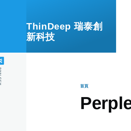
移至主內容
ThinDeep 瑞泰創
新科技
feed
首頁
導
Perple
航
連