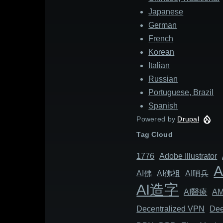
Japanese
German
French
Korean
Italian
Russian
Portuguese, Brazil
Spanish
Powered by
Drupal
Tag Cloud
1776
Adob​​e Illustrator
AI佛
AI佛祖
AI哨兵
AI造字
AI醫療
A
Decentralized VPN
Dee