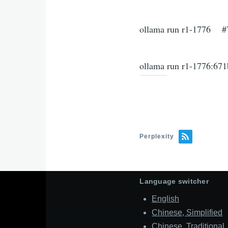
ollama run r1-1776 
ollama run r1-1776:
Perplexity
Language switcher
English
Chinese, Simplified
Chinese, Traditional