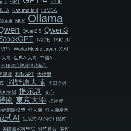
GPT-4
gle
GPT
H100
JDLA
Kazuma Ieiri
LaMDA
Ollama
Murati
MLP
Qwen
Qwen3
Qwen2.5
StockGPT
TAIDE
TAIGUU
VPN
Works Mobile Japan
X.AI
I大會
世界AI大會
中國AI
六種深度神經網路模型
吳恩達
和製GPT
大模型
岡野原大輔
真
岸田文雄
提示詞
AI大腦
文心
醫療
東京大學
松尾豊
神經網路模型
無人機
無人機產業
成式AI
生成式 AI 的使用指南
美國國家科學院
群眾募資
義竹