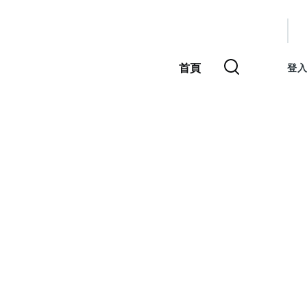
使
用
首頁
登入
主
者
導
覽
帳
號
選
單