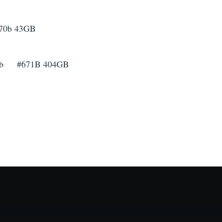
#70b 43GB
671b #671B 404GB