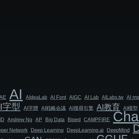
AI
AE
AIdeaLab
AI Font
AIGC
AI Lab
AILabs.tw
AI mo
AI字型
AI教育
AI字體
AI戦略会議
AI搜尋引擎
AI模型
Cha
MD
Andrew Ng
AP
Big Data
Biped
CAMPFIRE
per Network
Deep Learning
DeepLearning.ai
DeepMind
GGUF