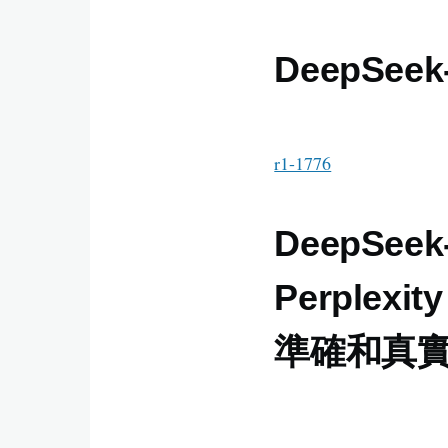
結
DeepSeek
r1-1776
DeepSe
Perple
準確和真