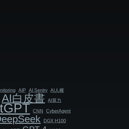
nitoring
AIP
AI Sentry
AI人權
AI白皮書
AI算力
tGPT
CNN
Cyber​​Agent
DeepSeek
DGX H100