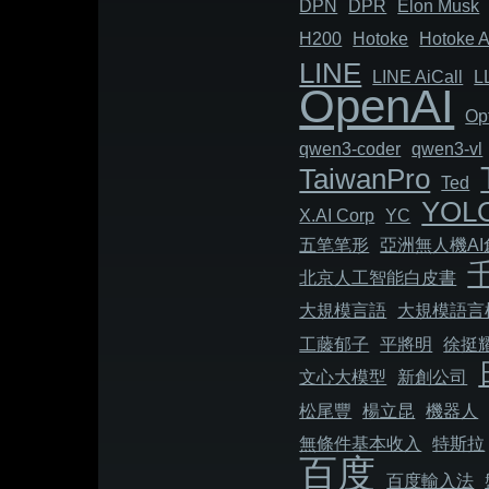
DPN
DPR
Elon Musk
H200
Hotoke
Hotoke A
LINE
LINE AiCall
L
OpenAI
Op
qwen3-coder
qwen3-vl
TaiwanPro
Ted
YOL
X.AI Corp
YC
五笔笔形
亞洲無人機A
北京人工智能白皮書
大規模言語
大規模語言
工藤郁子
平將明
徐挺
文心大模型
新創公司
松尾豐
楊立昆
機器人
無條件基本收入
特斯拉
百度
百度輸入法