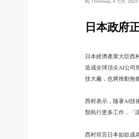
By
ThinDeep
, 4 七月, 2023
結
日本政府正
日本經濟產業大臣西
造成全球頂尖AI公司
技大廠，也將推動無條
西村表示，隨著AI
類執行更多工作，「
西村坦言日本如欲成為