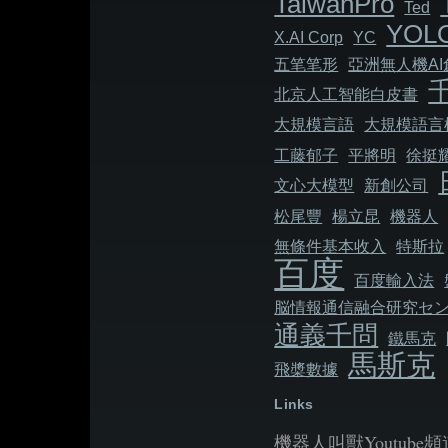
TaiwanPro
Ted
YOL
X.AI Corp
YC
五笔笔形
亞洲無人機A
北京人工智能白皮書
大規模言語
大規模語言
工藤郁子
平將明
徐挺
文心大模型
新創公司
松尾豐
楊立昆
機器人
無條件基本收入
特斯拉
百度
百度輸入法
脳情報通信融合研究セ
通義千問
鐵馬克
馬斯克
飛槳數據
Links
機器人叫獸Youtube頻