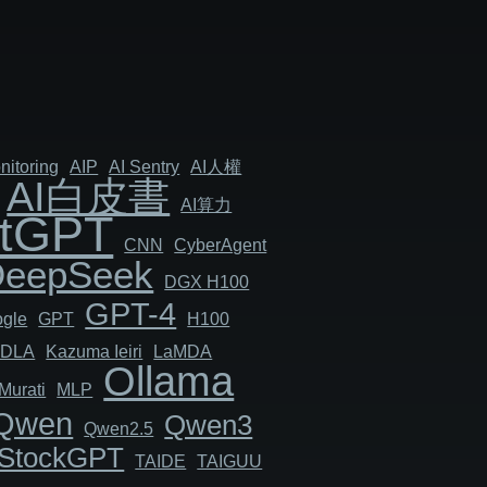
nitoring
AIP
AI Sentry
AI人權
AI白皮書
AI算力
tGPT
CNN
Cyber​​Agent
DeepSeek
DGX H100
GPT-4
gle
GPT
H100
JDLA
Kazuma Ieiri
LaMDA
Ollama
Murati
MLP
Qwen
Qwen3
Qwen2.5
StockGPT
TAIDE
TAIGUU