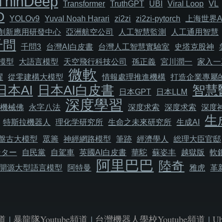
ThinDeep
Transformer
TruthGPT
UBI
Viral Loop
VL
O
YOLOv9
Yuval Noah Harari
zi2zi
zi2zi-pytorch
上海世界A
I創新應用研發中心
亞洲航空公司
人工智慧監測
人工通用智慧
千問
千問3
台灣AI白皮書
台灣人工智慧實驗室
史塔克股神
模型
大語言模型
天空飛行科技公司
孫正義
宮川潤一
家入一
微軟
耀
從零建構大模型
情報處理推進機構
打造企業專屬的
日本AI
日本AI白皮書
智慧
日本GPT
日本LLM
深度學習
機械佛
永字八法
深度求索
深度求索
深度
生
特斯拉機器人
理化学研究所
生命之未來研究所
生成AI
盤古大模型
眾籌
神經網路模型
筆跡
經濟學人
総理大臣官邸
ンター
自民黨
自駕車
英國AI白皮書
華駝
蘇姿丰
越獄版
軟
阿里巴巴
陸奇
開源大型語言模型
阿特曼
雅虎
革
道
|
暴龍隊Youtube頻道
|
台灣機器人學校Youtube頻道
|
U