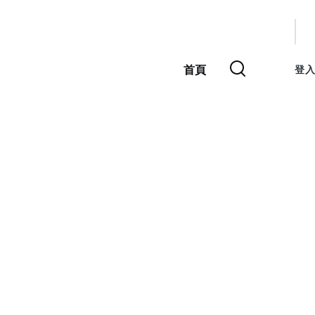
使
用
首頁
登入
主
者
導
覽
帳
號
選
單