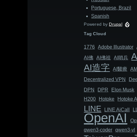
Portuguese, Brazil
Spanish
Powered by
Drupal
Tag Cloud
1776
Adob​​e Illustrator
AI佛
AI佛祖
AI哨兵
AI造字
AI醫療
A
Decentralized VPN
Dee
DPN
DPR
Elon Musk
H200
Hotoke
Hotoke A
LINE
LINE AiCall
L
OpenAI
Op
qwen3-coder
qwen3-vl