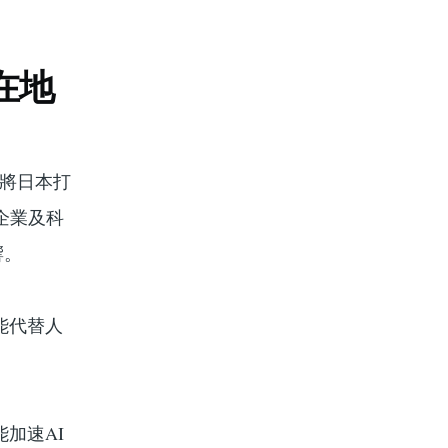
在地
力將日本打
企業及科
響。
能代替人
加速AI