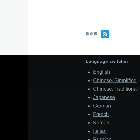
孫正義
Language switcher
English
Chinese, Simplified
Chinese, Traditional
Japanese
German
French
Korean
Italian
Russian