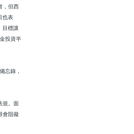
者，但西
日也表
，目標讓
基金投資半
訂備忘錄，
法規。面
得會阻礙