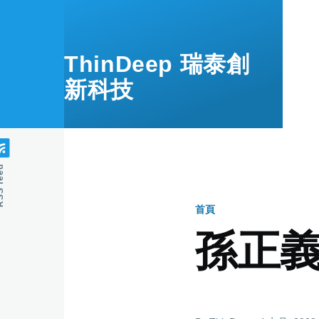
移至主內容
ThinDeep 瑞泰創
新科技
feed
首頁
導
孫正
航
連