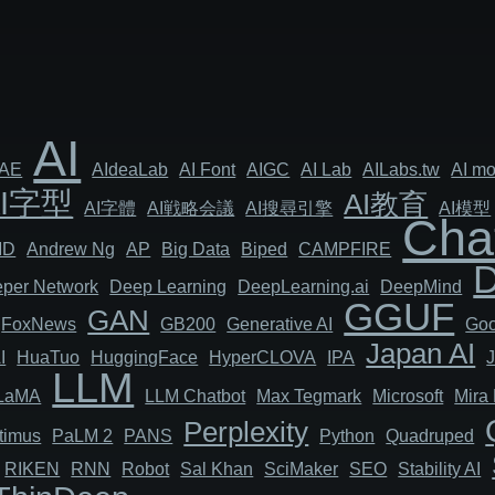
AI
AE
AIdeaLab
AI Font
AIGC
AI Lab
AILabs.tw
AI mo
AI字型
AI教育
AI字體
AI戦略会議
AI搜尋引擎
AI模型
Cha
MD
Andrew Ng
AP
Big Data
Biped
CAMPFIRE
per Network
Deep Learning
DeepLearning.ai
DeepMind
GGUF
GAN
FoxNews
GB200
Generative AI
Goo
Japan AI
I
HuaTuo
HuggingFace
HyperCLOVA
IPA
LLM
LaMA
LLM Chatbot
Max Tegmark
Microsoft
Mira 
Perplexity
timus
PaLM 2
PANS
Python
Quadruped
RIKEN
RNN
Robot
Sal Khan
SciMaker
SEO
Stability AI