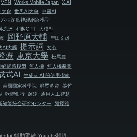
VPN
Works Mobile Japan
X.AI
I大會
世界AI大會
中國AI
六種深度神經網路模型
吳恩達
和製GPT
大模型
岡野原大輔
真
岸田文雄
提示詞
AI大腦
文心
醫療
東京大學
松尾豊
神經網路模型
無人機
無人機產業
成式AI
生成式 AI 的使用指南
美國國家科學院
群眾募資
義竹
銀
軟體銀行
輝達
通用人工智慧
新知能統合研究センター
顏擇雅
bipilot 輔助駕駛 Youtube頻道