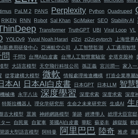
LaMA
LLM Chatbot
Max Tegmark
Microsoft
Mira 
Perplexity
timus
PaLM 2
PANS
Python
Quadruped
RIKEN
RNN
Robot
Sal Khan
SciMaker
SEO
Stability AI
ThinDeep
Transformer
TruthGPT
UBI
Viral Loop
VL
O
YOLOv9
Yuval Noah Harari
zi2zi
zi2zi-pytorch
上海世界A
I創新應用研發中心
亞洲航空公司
人工智慧監測
人工通用智慧
千問
千問3
台灣AI白皮書
台灣人工智慧實驗室
史塔克股神
模型
大語言模型
天空飛行科技公司
孫正義
宮川潤一
家入一
微軟
耀
從零建構大模型
情報處理推進機構
打造企業專屬的
日本AI
日本AI白皮書
智慧
日本GPT
日本LLM
深度學習
機械佛
永字八法
深度求索
深度求索
深度
生
特斯拉機器人
理化学研究所
生命之未來研究所
生成AI
盤古大模型
眾籌
神經網路模型
筆跡
經濟學人
総理大臣官邸
ンター
自民黨
自駕車
英國AI白皮書
華駝
蘇姿丰
越獄版
軟
阿里巴巴
陸奇
開源大型語言模型
阿特曼
雅虎
革