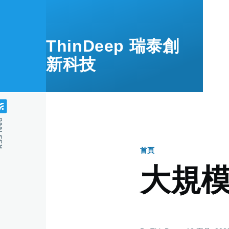
移至主內容
ThinDeep 瑞泰創
新科技
feed
首頁
導
大規
航
連