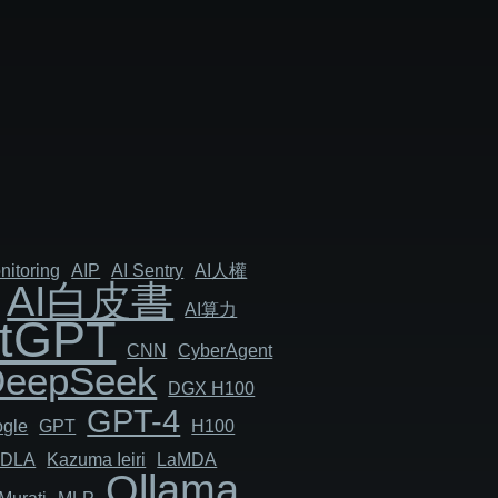
nitoring
AIP
AI Sentry
AI人權
AI白皮書
AI算力
tGPT
CNN
Cyber​​Agent
DeepSeek
DGX H100
GPT-4
gle
GPT
H100
JDLA
Kazuma Ieiri
LaMDA
Ollama