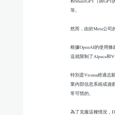
和ShareGPT（與
等。
然而，由於Meta公
根據OpenAI的使
這就限制了Alpaca
特別是Vicuna經
業內部信息系統或遊
常可惜的。
為了克服這種情況，Da