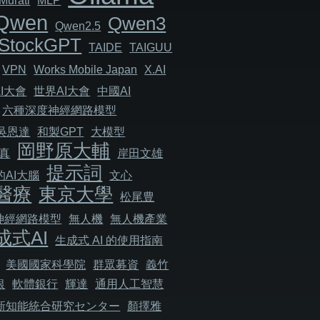
Murati
MLP
Qwen
Qwen3
Qwen2.5
StockGPT
TAIDE
TAIGUU
VPN
Works Mobile Japan
X.AI
I大會
世界AI大會
中國AI
六種深度神經網路模型
吳恩達
和製GPT
大模型
岡野原大輔
真
岸田文雄
提示詞
AI大腦
文心
醫療
東京大學
松尾豊
神經網路模型
無人機
無人機產業
成式AI
生成式 AI 的使用指南
美國國家科學院
群眾募資
義竹
銀
軟體銀行
輝達
通用人工智慧
新知能統合研究センター
顏擇雅