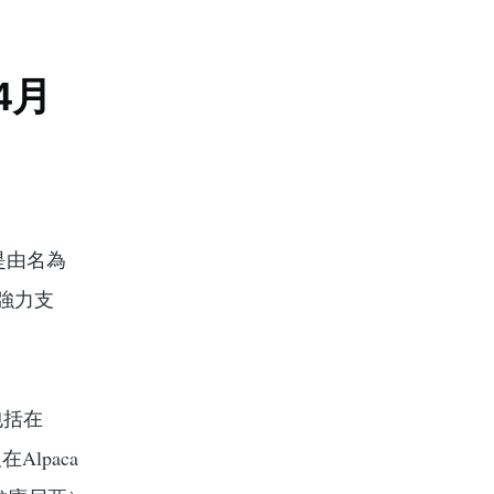
4月
都是由名為
的強力支
包括在
Alpaca