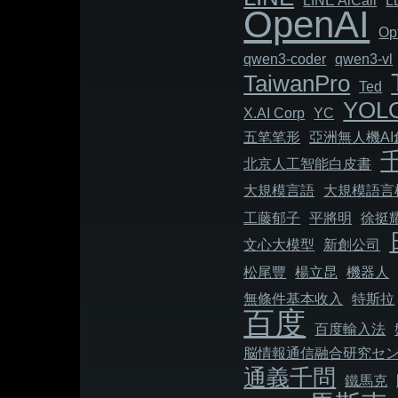
LINE AiCall
L
OpenAI
Op
qwen3-coder
qwen3-vl
TaiwanPro
Ted
YOL
X.AI Corp
YC
五笔笔形
亞洲無人機A
北京人工智能白皮書
大規模言語
大規模語言
工藤郁子
平將明
徐挺
文心大模型
新創公司
松尾豐
楊立昆
機器人
無條件基本收入
特斯拉
百度
百度輸入法
脳情報通信融合研究セ
通義千問
鐵馬克