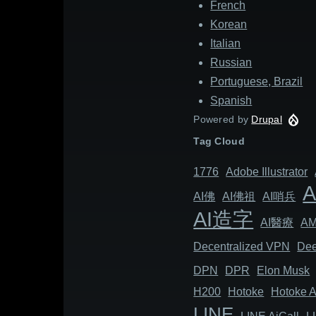
French
Korean
Italian
Russian
Portuguese, Brazil
Spanish
Powered by
Drupal
Tag Cloud
1776
Adob​​e Illustrator
AI佛
AI佛祖
AI哨兵
AI造字
AI醫療
A
Decentralized VPN
Dee
DPN
DPR
Elon Musk
H200
Hotoke
Hotoke A
LINE