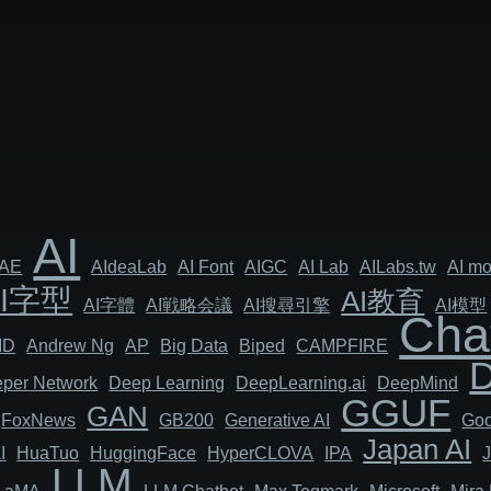
AI
AE
AIdeaLab
AI Font
AIGC
AI Lab
AILabs.tw
AI mo
AI字型
AI教育
AI字體
AI戦略会議
AI搜尋引擎
AI模型
Cha
MD
Andrew Ng
AP
Big Data
Biped
CAMPFIRE
per Network
Deep Learning
DeepLearning.ai
DeepMind
GGUF
GAN
FoxNews
GB200
Generative AI
Goo
Japan AI
I
HuaTuo
HuggingFace
HyperCLOVA
IPA
LLM