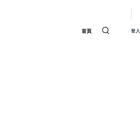
使
用
首頁
登入
主
者
導
覽
帳
號
選
單