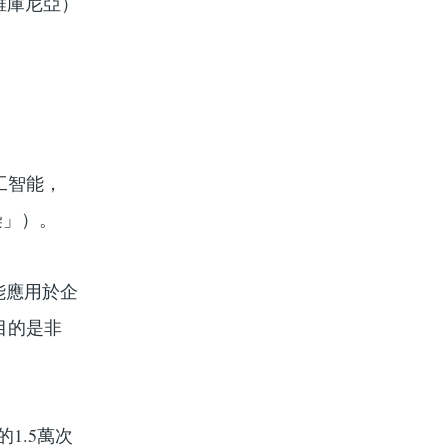
（維庫尼亞）
工智能，
染」）。
能應用於企
目的是非
的1.5萬次