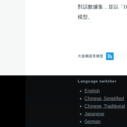
對話數據集，並以「D
模型。
大規模語言模型
Language switcher
English
Chinese, Simplified
Chinese, Traditional
Japanese
German