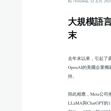
By
ThinDeep
, 12 五月, 202
結
大規模語言
末
去年末以來，引起了廣泛
OpenAI的美國企業
持。
與此相應，Meta公司
LLaMA與ChatGPT