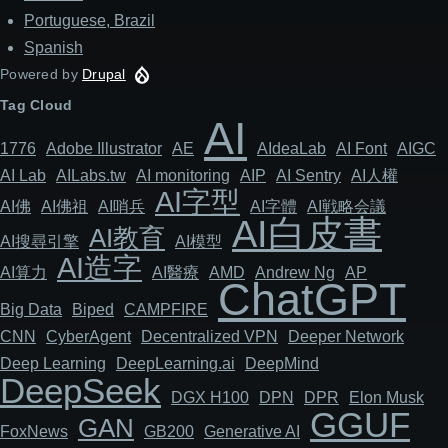
Portuguese, Brazil
Spanish
Powered by
Drupal
Tag Cloud
AI
1776
Adob​​e Illustrator
AE
AIdeaLab
AI Font
AIGC
AI Lab
AILabs.tw
AI monitoring
AIP
AI Sentry
AI人權
AI字型
AI佛
AI佛祖
AI哨兵
AI字體
AI戦略会議
AI白皮書
AI教育
AI搜尋引擎
AI模型
AI造字
AI算力
AI醫療
AMD
Andrew Ng
AP
ChatGPT
Big Data
Biped
CAMPFIRE
CNN
Cyber​​Agent
Decentralized VPN
Deeper Network
Deep Learning
DeepLearning.ai
DeepMind
DeepSeek
DGX H100
DPN
DPR
Elon Musk
GGUF
GAN
FoxNews
GB200
Generative AI