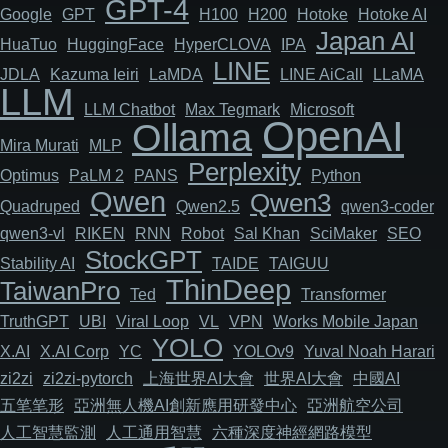
GPT-4
Google
GPT
H100
H200
Hotoke
Hotoke AI
Japan AI
HuaTuo
HuggingFace
HyperCLOVA
IPA
LINE
JDLA
Kazuma Ieiri
LaMDA
LINE AiCall
LLaMA
LLM
LLM Chatbot
Max Tegmark
Microsoft
OpenAI
Ollama
Mira Murati
MLP
Perplexity
Optimus
PaLM 2
PANS
Python
Qwen
Qwen3
Quadruped
Qwen2.5
qwen3-coder
qwen3-vl
RIKEN
RNN
Robot
Sal Khan
SciMaker
SEO
StockGPT
Stability AI
TAIDE
TAIGUU
ThinDeep
TaiwanPro
Ted
Transformer
TruthGPT
UBI
Viral Loop
VL
VPN
Works Mobile Japan
YOLO
X.AI
X.AI Corp
YC
YOLOv9
Yuval Noah Harari
zi2zi
zi2zi-pytorch
上海世界AI大會
世界AI大會
中國AI
五笔笔形
亞洲無人機AI創新應用研發中心
亞洲航空公司
人工智慧監測
人工通用智慧
六種深度神經網路模型