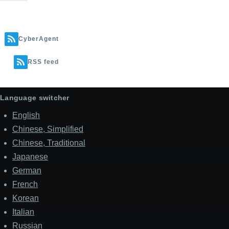
Cyber​​Agent
RSS feed
Language switcher
English
Chinese, Simplified
Chinese, Traditional
Japanese
German
French
Korean
Italian
Russian