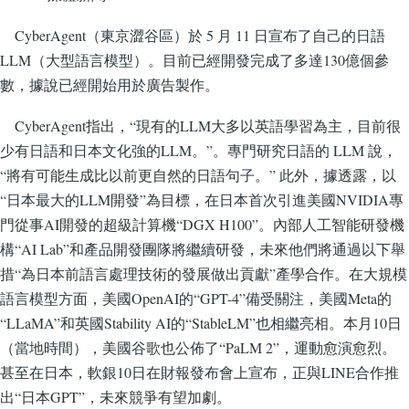
Cyber​​Agent（東京澀谷區）於 5 月 11 日宣布了自己的日語
LLM（大型語言模型）。目前已經開發完成了多達130億個參
數，據說已經開始用於廣告製作。
Cyber​​Agent指出，“現有的LLM大多以英語學習為主，目前很
少有日語和日本文化強的LLM。”。專門研究日語的 LLM 說，
“將有可能生成比以前更自然的日語句子。” 此外，據透露，以
“日本最大​​的LLM開發”為目標，在日本首次引進美國NVIDIA專
門從事AI開發的超級計算機“DGX H100”。內部人工智能研發機
構“AI Lab”和產品開發團隊將繼續研發，未來他們將通過以下舉
措“為日本前語言處理技術的發展做出貢獻”產學合作。在大規模
語言模型方面，美國OpenAI的“GPT-4”備受關注，美國Meta的
“LLaMA”和英國Stability AI的“StableLM”也相繼亮相。本月10日
（當地時間），美國谷歌也公佈了“PaLM 2”，運動愈演愈烈。
甚至在日本，軟銀10日在財報發布會上宣布，正與LINE合作推
出“日本GPT”，未來競爭有望加劇。