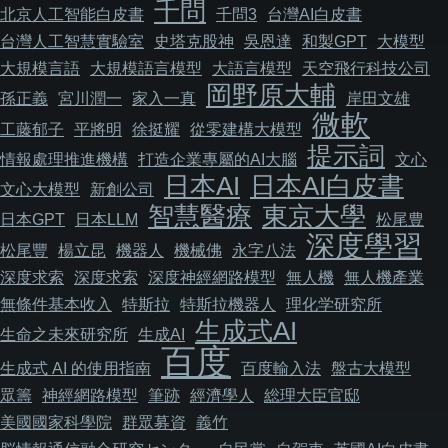
千問
北京人工智能白皮書
千問3
台灣AI白皮書
台灣人工智慧實驗室
史塔克股神
吳恩達
和製GPT
大模型
大規模言語
大規模語言模型
大語言模型
天空飛行科技公司
岡野原大輔
孫正義
宮川潤一
家入一真
岸田文雄
微軟
工藤郁子
平將明
徐挺耀
從零建構大模型
提示詞
情報處理推進機構
打造企業專屬的AI大腦
文心
日本AI
日本AI白皮書
文心大模型
新創公司
智慧醫療
東京大學
日本GPT
日本LLM
松尾豊
深度學習
松尾豐
楊立昆
機器人
機械佛
永字八法
深度求索
深度求索
深度神經網路模型
無人機
無人機產業
無條件基本收入
特斯拉
特斯拉機器人
理化学研究所
生成式AI
生命之未來研究所
生成AI
百度
生成式 AI 的使用指南
百度輸入法
盤古大模型
眾籌
神經網路模型
筆跡
經濟學人
総理大臣官邸
美國國家科學院
群眾募資
義竹