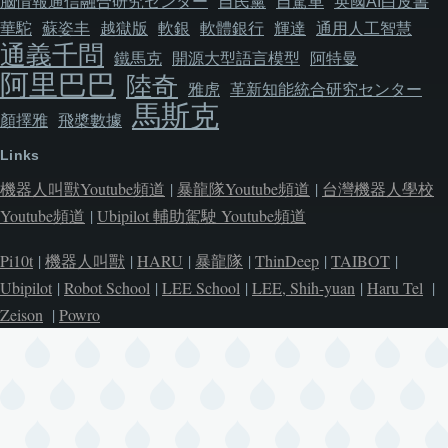
脳情報通信融合研究センター
自民黨
自駕車
英國AI白皮書
華駝
蘇姿丰
越獄版
軟銀
軟體銀行
輝達
通用人工智慧
通義千問
鐵馬克
開源大型語言模型
阿特曼
阿里巴巴
陸奇
雅虎
革新知能統合研究センター
馬斯克
顏擇雅
飛槳數據
Links
機器人叫獸Youtube頻道
|
暴龍隊Youtube頻道
|
台灣機器人學校
Youtube頻道
|
Ubipilot 輔助駕駛 Youtube頻道
Pi10t
|
機器人叫獸
|
HARU
|
暴龍隊
|
ThinDeep
|
TAIBOT
|
Ubipilot
|
Robot School
|
LEE School
|
LEE, Shih-yuan
|
Haru Tel
|
Zeison
|
Powro