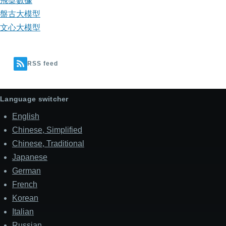
飛槳數據
盤古大模型
文心大模型
RSS feed
Language switcher
English
Chinese, Simplified
Chinese, Traditional
Japanese
German
French
Korean
Italian
Russian