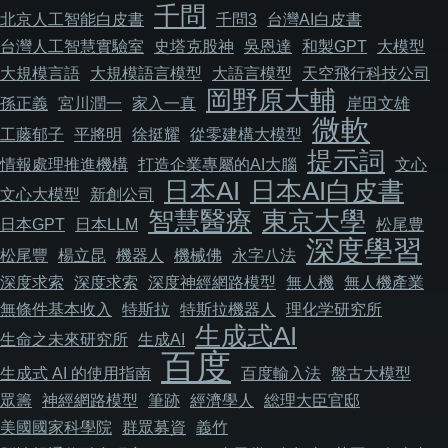
千問
北京人工智能白皮書
千問3
台灣AI白皮書
台灣人工智慧實驗室
史塔克股神
吳恩達
和製GPT
大模型
大規模言語
大規模語言模型
大語言模型
天空飛行科技公司
岡野原大輔
孫正義
宮川潤一
家入一真
岸田文雄
微軟
工藤郁子
平將明
徐挺耀
從零建構大模型
提示詞
情報處理推進機構
打造企業專屬的AI大腦
文心
日本AI
日本AI白皮書
文心大模型
新創公司
智慧醫療
東京大學
日本GPT
日本LLM
松尾豊
深度學習
松尾豐
楊立昆
機器人
機械佛
永字八法
深度求索
深度求索
深度神經網路模型
無人機
無人機產業
無條件基本收入
特斯拉
特斯拉機器人
理化学研究所
生成式AI
生命之未來研究所
生成AI
百度
生成式 AI 的使用指南
百度輸入法
盤古大模型
眾籌
神經網路模型
筆跡
經濟學人
総理大臣官邸
美國國家科學院
群眾募資
義竹