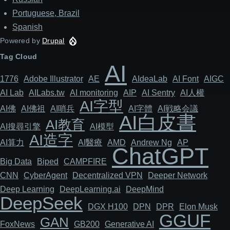
Portuguese, Brazil
Spanish
Powered by
Drupal
Tag Cloud
AI
1776
Adob​​e Illustrator
AE
AIdeaLab
AI Font
AIGC
AI Lab
AILabs.tw
AI monitoring
AIP
AI Sentry
AI人權
AI字型
AI佛
AI佛祖
AI哨兵
AI字體
AI戦略会議
AI白皮書
AI教育
AI搜尋引擎
AI模型
AI造字
AI算力
AI醫療
AMD
Andrew Ng
AP
ChatGPT
Big Data
Biped
CAMPFIRE
CNN
Cyber​​Agent
Decentralized VPN
Deeper Network
Deep Learning
DeepLearning.ai
DeepMind
DeepSeek
DGX H100
DPN
DPR
Elon Musk
GGUF
GAN
FoxNews
GB200
Generative AI