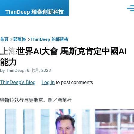
移至主內容
選
ThinDeep 瑞泰創新科技
單
導
首頁
部落格
ThinDeep 的部落格
上海世界AI大會 馬斯克肯定中國AI
航
能力
連
By
ThinDeep
, 6 七月, 2023
結
ThinDeep's Blog
Log in
to post comments
特斯拉執行長馬斯克。圖／新華社