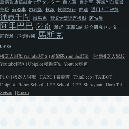
脳情報通信融合研究センター
自民黨
自駕車
英國AI白皮書
華駝
蘇姿丰
越獄版
軟銀
軟體銀行
輝達
通用人工智慧
通義千問
鐵馬克
開源大型語言模型
阿特曼
阿里巴巴
陸奇
雅虎
革新知能統合研究センター
馬斯克
顏擇雅
飛槳數據
Links
機器人叫獸Youtube頻道
|
暴龍隊Youtube頻道
|
台灣機器人學校
Youtube頻道
|
Ubipilot 輔助駕駛 Youtube頻道
Pi10t
|
機器人叫獸
|
HARU
|
暴龍隊
|
ThinDeep
|
TAIBOT
|
Ubipilot
|
Robot School
|
LEE School
|
LEE, Shih-yuan
|
Haru Tel
|
Zeison
|
Powro