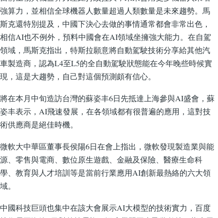
強算力，並相信全球機器人數量超過人類數量是未來趨勢。馬
斯克還特別提及，中國下決心去做的事情通常都會非常出色，
相信AI也不例外，預料中國會在AI領域坐擁強大能力。在自駕
領域，馬斯克指出，特斯拉願意將自動駕駛技術分享給其他汽
車製造商，認為L4至L5的全自動駕駛狀態能在今年晚些時候實
現，這是大趨勢，自己對這個預測頗有信心。
將在本月中旬造訪台灣的蘇姿丰6日先抵達上海參與AI盛會，蘇
姿丰表示，AI飛速發展，在各領域都有很普遍的應用，這對技
術供應商是絕佳時機。
微軟大中華區董事長侯陽6日在會上指出，微軟發現製造業與能
源、零售與電商、數位原生遊戲、金融及保險、醫療生命科
學、教育與人才培訓等是當前行業應用AI創新最熱絡的六大領
域。
中國科技巨頭也集中在該大會展示AI大模型的技術實力，百度