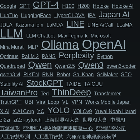
GPT-4
Google
GPT
H100
H200
Hotoke
Hotoke AI
Japan AI
HuaTuo
HuggingFace
HyperCLOVA
IPA
LINE
JDLA
Kazuma Ieiri
LaMDA
LINE AiCall
LLaMA
LLM
LLM Chatbot
Max Tegmark
Microsoft
OpenAI
Ollama
Mira Murati
MLP
Perplexity
Optimus
PaLM 2
PANS
Python
Qwen
Qwen3
Quadruped
Qwen2.5
qwen3-coder
qwen3-vl
RIKEN
RNN
Robot
Sal Khan
SciMaker
SEO
StockGPT
Stability AI
TAIDE
TAIGUU
ThinDeep
TaiwanPro
Ted
Transformer
TruthGPT
UBI
Viral Loop
VL
VPN
Works Mobile Japan
YOLO
X.AI
X.AI Corp
YC
YOLOv9
Yuval Noah Harari
zi2zi
zi2zi-pytorch
上海世界AI大會
世界AI大會
中國AI
五笔笔形
亞洲無人機AI創新應用研發中心
亞洲航空公司
人工智慧監測
人工通用智慧
六種深度神經網路模型