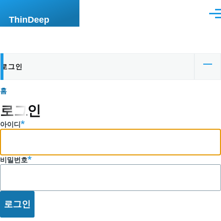
주요 콘텐츠로 건너뛰기
메
ThinDeep
뉴
로그인
기
본
이
홈
탭
로그인
동
아이디
경
로
비밀번호