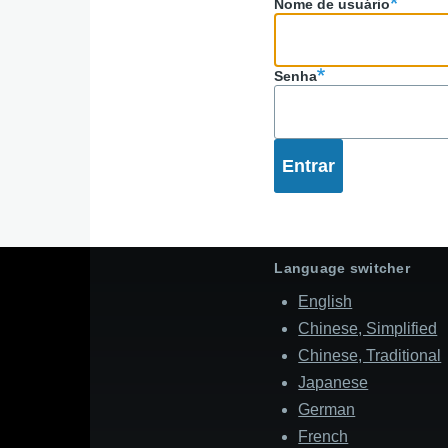
Nome de usuário
navegaçã
Senha
Language switcher
English
Chinese, Simplified
Chinese, Traditional
Japanese
German
French