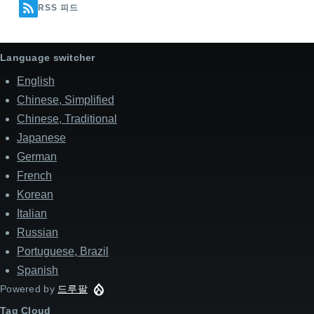
RSS 피드
Language switcher
English
Chinese, Simplified
Chinese, Traditional
Japanese
German
French
Korean
Italian
Russian
Portuguese, Brazil
Spanish
Powered by
드루팔
Tag Cloud