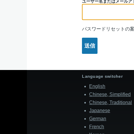
ユーザー名またはメールア
く
マ
ず
リ
パスワードリセットの
ー
タ
ブ
Language switcher
English
Chinese, Simplified
Chinese, Traditional
Japanese
German
French