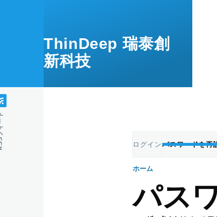
メインコンテンツに移動
ThinDeep 瑞泰創
新科技
フィード
ログイン
パスワードを再
プ
ホーム
パ
ラ
パス
ン
イ