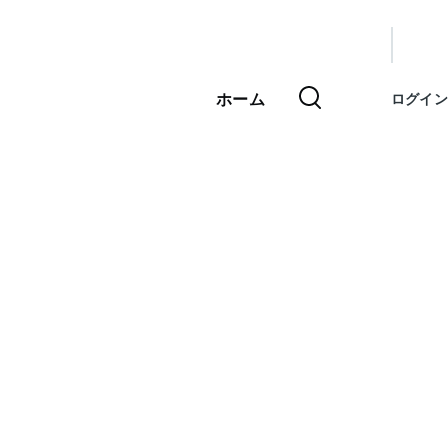
ユ
ー
ホーム
ログイン
メ
ザ
イ
ン
ー
ナ
ア
ビ
ゲ
カ
ー
ウ
シ
ョ
ン
ン
ト
メ
ニ
ュ
ー